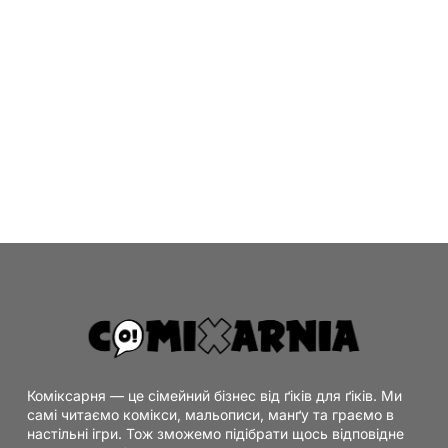
Коміксарня — це сімейний бізнес від ґіків для ґіків. Ми
самі читаємо комікси, мальописи, манґу та граємо в
настільні ігри. Тож зможемо підібрати щось відповідне