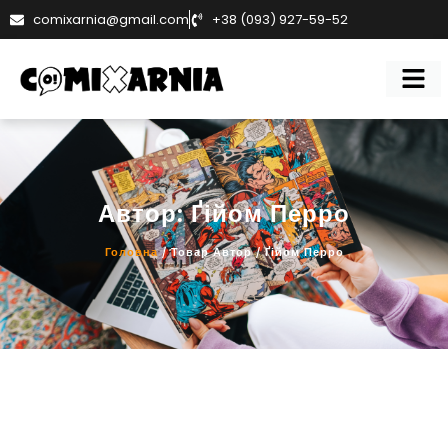
comixarnia@gmail.com
+38 (093) 927-59-52
Автор: Ґійом Перро
Головна
/ Товар Автор / Ґійом Перро