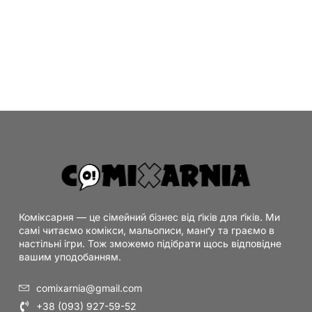
Коміксарня — це сімейний бізнес від ґіків для ґіків. Ми
самі читаємо комікси, мальописи, манґу та граємо в
настільні ігри. Тож зможемо підібрати щось відповідне
вашим уподобанням.
comixarnia@gmail.com
+38 (093) 927-59-52