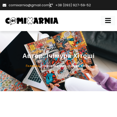
comixarnia@gmail.com
+38 (093) 927-59-52
Автор: Ічімура Хітоші
Головна
/ Товар Автор / Ічімура Хітоші