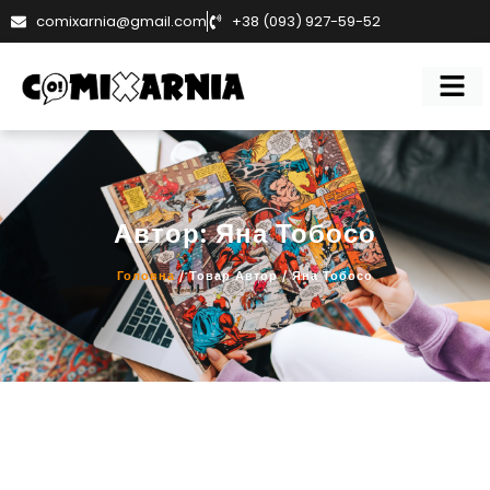
comixarnia@gmail.com
+38 (093) 927-59-52
Автор: Яна Тобосо
Головна
/ Товар Автор / Яна Тобосо