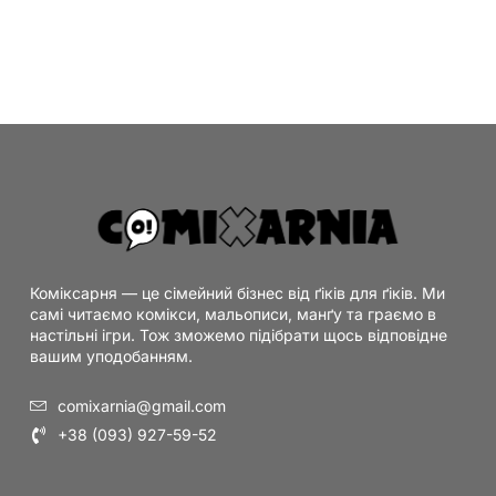
Коміксарня — це сімейний бізнес від ґіків для ґіків. Ми
самі читаємо комікси, мальописи, манґу та граємо в
настільні ігри. Тож зможемо підібрати щось відповідне
вашим уподобанням.
comixarnia@gmail.com
+38 (093) 927-59-52