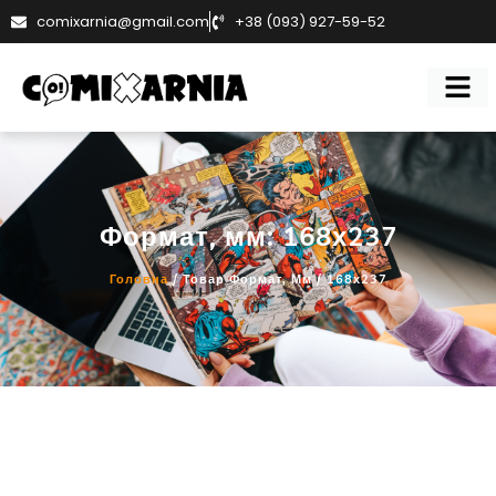
comixarnia@gmail.com
+38 (093) 927-59-52
Формат, мм: 168х237
Головна
/ Товар Формат, Мм / 168х237