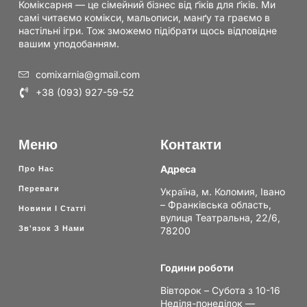
Коміксарня — це сімейний бізнес від ґіків для ґіків. Ми
самі читаємо комікси, мальописи, манґу та граємо в
настільні ігри. Тож зможемо підібрати щось відповідне
вашим уподобанням.
comixarnia@gmail.com
+38 (093) 927-59-52
Меню
Контакти
Адреса
Про Нас
Переваги
Україна, м. Коломия, Івано
– Франківська область,
Новини І Статті
вулиця Театральна, 22/6,
Зв'язок З Нами
78200
Години роботи
Вівторок – Субота з 10-16
Неділя-понеділок —