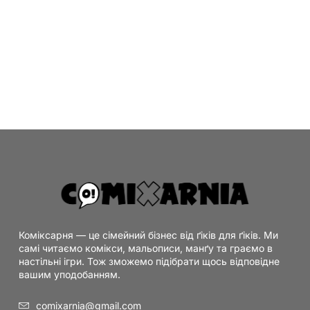
Коміксарня — це сімейний бізнес від ґіків для ґіків. Ми
самі читаємо комікси, мальописи, манґу та граємо в
настільні ігри. Тож зможемо підібрати щось відповідне
вашим уподобанням.
comixarnia@gmail.com