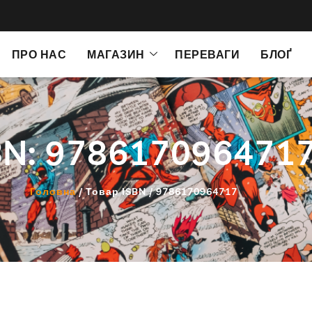
ПРО НАС
МАГАЗИН
ПЕРЕВАГИ
БЛОҐ
BN: 978617096471
Головна
/ Товар ISBN / 9786170964717