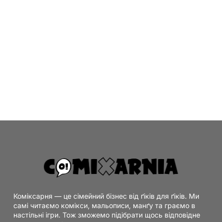
Коміксарня — це сімейний бізнес від ґіків для ґіків. Ми
самі читаємо комікси, мальописи, манґу та граємо в
настільні ігри. Тож зможемо підібрати щось відповідне