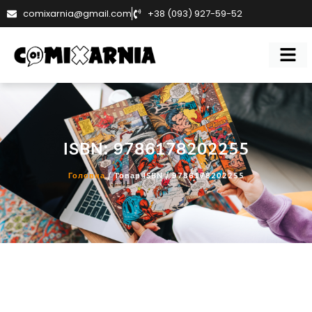
comixarnia@gmail.com
+38 (093) 927-59-52
ISBN: 9786178202255
Головна
/ Товар ISBN / 9786178202255