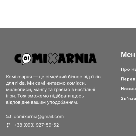
Ме
Про Н
Коміксарня — це сімейний бізнес від ґіків
Перев
для ґіків. Ми самі читаємо комікси,
Новини
мальописи, манґу та граємо в настільні
ігри. Тож зможемо підібрати щось
Зв'яз
відповідне вашим уподобанням.
comixarnia@gmail.com
+38 (093) 927-59-52