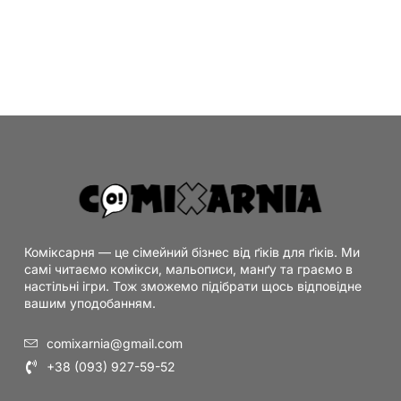
Коміксарня — це сімейний бізнес від ґіків для ґіків. Ми
самі читаємо комікси, мальописи, манґу та граємо в
настільні ігри. Тож зможемо підібрати щось відповідне
вашим уподобанням.
comixarnia@gmail.com
+38 (093) 927-59-52