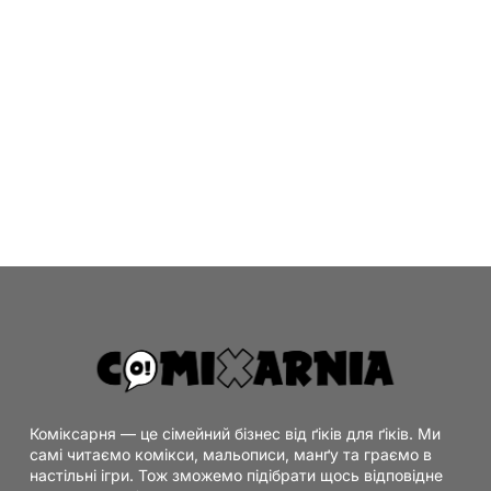
Коміксарня — це сімейний бізнес від ґіків для ґіків. Ми
самі читаємо комікси, мальописи, манґу та граємо в
настільні ігри. Тож зможемо підібрати щось відповідне