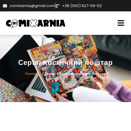
comixarnia@gmail.com
+38 (093) 927-59-52
Серія: Космічний поштар
Головна
/ Товар Серія / Космічний Поштар