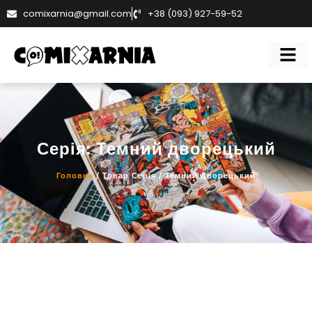
comixarnia@gmail.com
+38 (093) 927-59-52
Серія: Темний дворецький
Головна
/ Товар Серія / Темний Дворецький