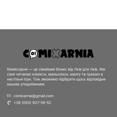
Коміксарня — це сімейний бізнес від ґіків для ґіків. Ми
самі читаємо комікси, мальописи, манґу та граємо в
настільні ігри. Тож зможемо підібрати щось відповідне
вашим уподобанням.
comixarnia@gmail.com
+38 (093) 927-59-52