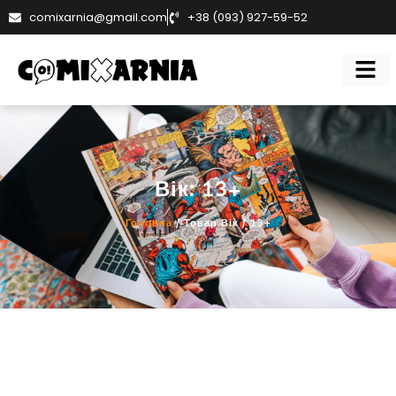
comixarnia@gmail.com
+38 (093) 927-59-52
Вік: 13+
Головна
/ Товар Вік / 13+