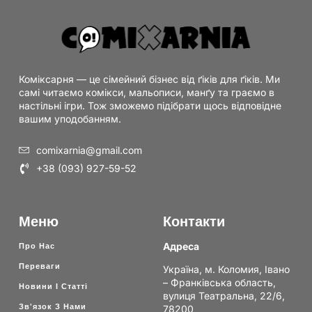
Коміксарня — це сімейний бізнес від ґіків для ґіків. Ми
самі читаємо комікси, мальописи, манґу та граємо в
настільні ігри. Тож зможемо підібрати щось відповідне
вашим уподобанням.
comixarnia@gmail.com
+38 (093) 927-59-52
Меню
Контакти
Адреса
Про Нас
Переваги
Україна, м. Коломия, Івано
– Франківська область,
Новини І Статті
вулиця Театральна, 22/6,
Зв'язок З Нами
78200