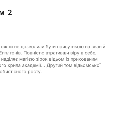
м 2
 тож їй не дозволили бути присутньою на званій
пплтонів. Повністю втративши віру в себе,
 наділяє магією зірок відьом із прихованим
ного крила академії… Другий том відьомської
собистісного росту.