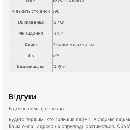
ISBN
9786177885916
Кількість сторінок
196
Обкладинка
М'яка
Рік видання
2024
Серія
Академія відьмочок
Вік
12+
Видавництво
Molfar
Відгуки
Відгуків немає, поки що.
Будьте першим, хто залишив відгук “Академія відьм
Ваша e-mail адреса не оприлюднюватиметься.
Обов’