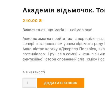
Академія відьмочок. То
240.00
₴
Виявляється, що магія — неймовірна!
Акко не змогла пройти тест з перевтілення,
вечері із запрошеним учнем відомого роду Е
Акко дістає картку «Джерело Поляріс», яка
потенціалом, і рушає в самий кінець північ
фентезійної історії сповнений сліз, сміху і о
4 в наявності
ДОДАТИ В КОШИК