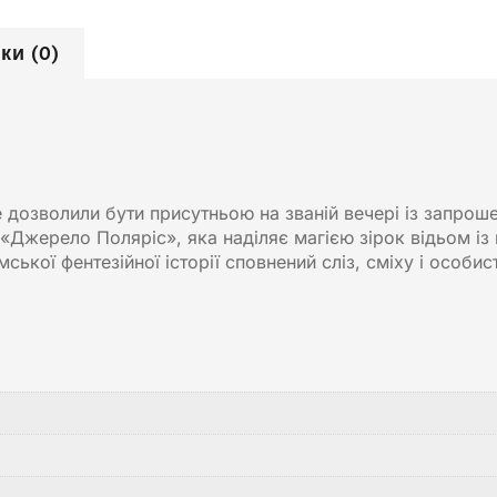
ки (0)
не дозволили бути присутньою на званій вечері із запро
 «Джерело Поляріс», яка наділяє магією зірок відьом із
ської фентезійної історії сповнений сліз, сміху і особис