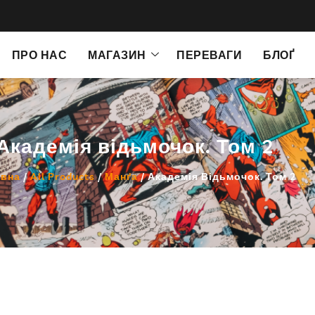
ПРО НАС
МАГАЗИН
ПЕРЕВАГИ
БЛОҐ
Академія відьмочок. Том 2
овна
/
All Products
/
Манґа
/ Академія Відьмочок. Том 2