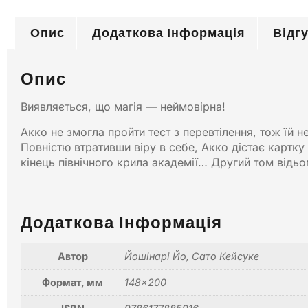
Опис
Додаткова Інформація
Відгу
Опис
Виявляється, що магія — неймовірна!
Акко не змогла пройти тест з перевтілення, тож їй 
Повністю втративши віру в себе, Акко дістає картку
кінець північного крила академії… Другий том відьом
Додаткова Інформація
Автор
Йошінарі Йо, Сато Кейсуке
Формат, мм
148×200