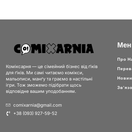
Ме
Про Н
Коміксарня — це сімейний бізнес від ґіків
Перев
для ґіків. Ми самі читаємо комікси,
Новини
мальописи, манґу та граємо в настільні
ігри. Тож зможемо підібрати щось
Зв'яз
відповідне вашим уподобанням.
comixarnia@gmail.com
+38 (093) 927-59-52