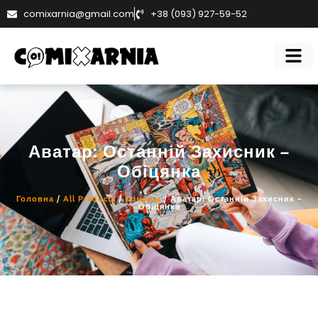
comixarnia@gmail.com
+38 (093) 927-59-52
Аватар: Останній Захисник –
Обіцянка
Головна
/
All Products
/
Комікси
/ Аватар: Останній Захисник –
Обіцянка