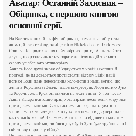
Аватар: Останній Захисник –
Обіцянка, є першою книгою
основної серії.
На Вас чекає новий графічний роман, намальований у стилі
анімаційного серіалу, за ліцензією Niсkelodeon та Dark Horse
Comics. Це продовження неймовірних пригод Аанґа та його
друзів, що розпочинаються одразу ж після подій третього
сезону улюбленого мультсеріалу.
Аанґ та його друзі знову об’єднуються у нов
ій захопливій
пригоді, де їм доведеться протистояти відразу цілій нації
вогню! Коли план переселення колоністів з нації вогню, що
жили в Королівстві Землі, пішов шкереберть, Лорд вогню Зуко
та Король землі Куей опинилися на межі війни. У той час як
Аанґ і Катара невтомно працюють заради досягнення миру між
цими двома націями, Сокка допомагає Тоф підготувати її
учнів – магів металу до захисту їхньої школи від суперників з
класу магів вогню! Чи зможе Аанґ вчасно відновити мир між
цими двома націями, чи його дружбу із Зуко буде зруйновано і
світ знову порине у війну?
Цю історію написано лауреатом премії Айзнера та номінантом