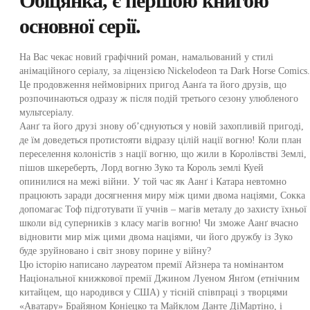
Обіцянка, є першою книгою
основної серії.
На Вас чекає новий графічний роман, намальований у стилі
анімаційного серіалу, за ліцензією Niсkelodeon та Dark Horse Comics.
Це продовження неймовірних пригод Аанґа та його друзів, що
розпочинаються одразу ж після подій третього сезону улюбленого
мультсеріалу.
Аанґ та його друзі знову об’єднуються у нов
ій захопливій пригоді,
де їм доведеться протистояти відразу цілій нації вогню! Коли план
переселення колоністів з нації вогню, що жили в Королівстві Землі,
пішов шкереберть, Лорд вогню Зуко та Король землі Куей
опинилися на межі війни. У той час як Аанґ і Катара невтомно
працюють заради досягнення миру між цими двома націями, Сокка
допомагає Тоф підготувати її учнів – магів металу до захисту їхньої
школи від суперників з класу магів вогню! Чи зможе Аанґ вчасно
відновити мир між цими двома націями, чи його дружбу із Зуко
буде зруйновано і світ знову порине у війну?
Цю історію написано лауреатом премії Айзнера та номінантом
Національної книжкової премії Джином Луеном Янґом (етнічним
китайцем, що народився у США) у тісній співпраці з творцями
«Аватару» Брайяном Коніецко та Майклом Данте ДіМартіно, і