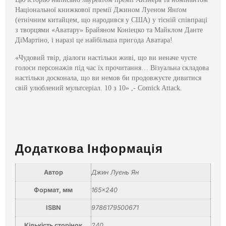
Національної книжкової премії Джином Луеном Янґом
(етнічним китайцем, що народився у США) у тісній співпраці
з творцями «Аватару» Брайяном Коніецко та Майклом Данте
ДіМартіно, і наразі це найбільша пригода Аватара!
«Чудовий твір, діалоги настільки живі, що ви неначе чуєте
голоси персонажів під час їх прочитання… Візуальна складова
настільки досконала, що ви немов би продовжуєте дивитися
свій улюблений мультсеріал. 10 з 10» ,- Comick Attack.
Додаткова Інформація
Автор
Джин Луень Ян
Формат, мм
165×240
ISBN
9786179500671
Кількість сторінок
240