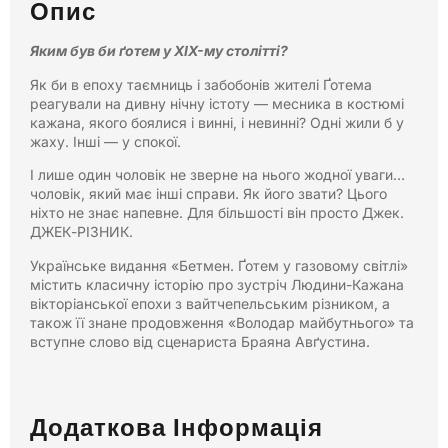
Опис
Яким був би ґотем у XIX-му столітті?
Як би в епоху таємниць і забобонів жителі Ґотема
реагували на дивну нічну істоту — месника в костюмі
кажана, якого боялися і винні, і невинні? Одні жили б у
жаху. Інші — у спокої.
І лише один чоловік не зверне на нього жодної уваги…
чоловік, який має інші справи. Як його звати? Цього
ніхто не знає напевне. Для більшості він просто Джек.
ДЖЕК-РІЗНИК.
Українське видання «Бетмен. Ґотем у газовому світлі»
містить класичну історію про зустріч Людини-Кажана
вікторіанської епохи з вайтчепельським різником, а
також її знане продовження «Володар майбутнього» та
вступне слово від сценариста Браяна Авґустина.
Додаткова Інформація