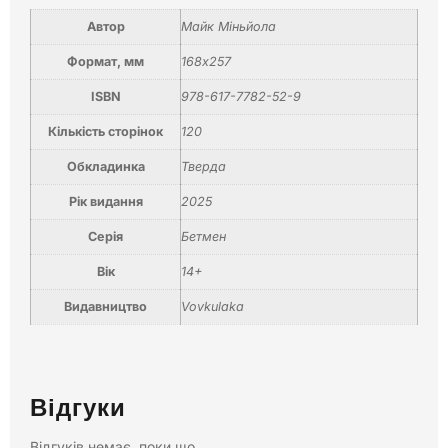
Автор
Майк Міньйола
Формат, мм
168х257
ISBN
978-617-7782-52-9
Кількість сторінок
120
Обкладинка
Тверда
Рік видання
2025
Серія
Бетмен
Вік
14+
Видавництво
Vovkulaka
Відгуки
Відгуків немає, поки що.