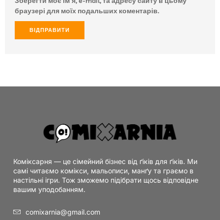
Зберегти моє ім'я, e-mail, та адресу сайту в цьому
браузері для моїх подальших коментарів.
Коміксарня — це сімейний бізнес від ґіків для ґіків. Ми
самі читаємо комікси, мальописи, манґу та граємо в
настільні ігри. Тож зможемо підібрати щось відповідне
вашим уподобанням.
comixarnia@gmail.com