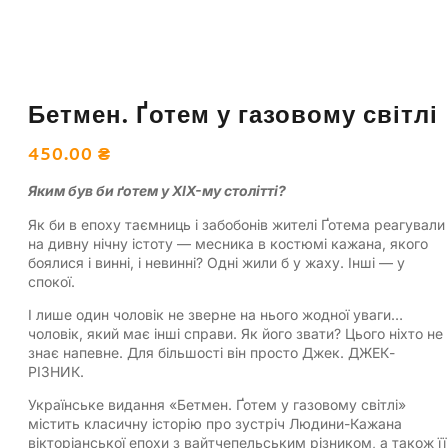
Бетмен. Ґотем у газовому світлі
450.00
₴
Яким був би ґотем у XIX-му столітті?
Як би в епоху таємниць і забобонів жителі Ґотема реагували
на дивну нічну істоту — месника в костюмі кажана, якого
боялися і винні, і невинні? Одні жили б у жаху. Інші — у
спокої.
І лише один чоловік не зверне на нього жодної уваги…
чоловік, який має інші справи. Як його звати? Цього ніхто не
знає напевне. Для більшості він просто Джек. ДЖЕК-
РІЗНИК.
Українське видання «Бетмен. Ґотем у газовому світлі»
містить класичну історію про зустріч Людини-Кажана
вікторіанської епохи з вайтчепельським різником, а також її