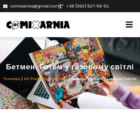
comixarnia@gmail.com
+38 (093) 927-59-52
Бетмен. Ґотем у газовому світлі
Головна
/
All Products
/
Комікси
/ Бетмен. Ґотем У Газовому Світлі