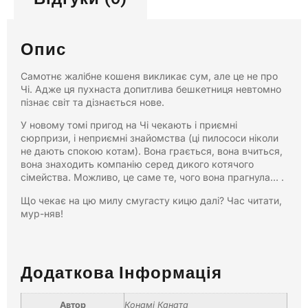
Опис
Самотнє жалібне кошеня викликає сум, але це не про
Чі. Адже ця пухнаста допитлива бешкетниця невтомно
пізнає світ та дізнається нове.
У новому томі пригод на Чі чекають і приємні
сюрпризи, і неприємні знайомства (ці пилососи ніколи
не дають спокою котам). Вона грається, вона вчиться,
вона знаходить компанію серед дикого котячого
сімейства. Можливо, це саме те, чого вона прагнула… .
Що чекає на цю милу смугасту кицю далі? Час читати,
мур-няв!
Додаткова Інформація
Автор
Конамі Каната