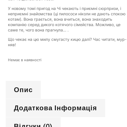
У новому томі пригод на Чі чекають і приємні сюрпризи, і
неприємні знайомства (ці пилососи ніколи не дають спокою
котам). Вона грається, вона вчиться, вона знаходить
компанію серед дикого котячого сімейства. Можливо, це
саме те, чого вона прагнула… .
Що чекає на цю милу смугасту кицю далі? Час читати, мур-
няв!
Немає в наявності
Опис
Додаткова Інформація
Відгуки (0)