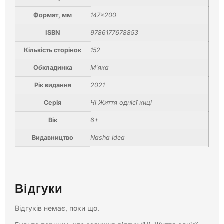
Формат, мм
147×200
ISBN
9786177678853
Кількість сторінок
152
Обкладинка
М'яка
Рік видання
2021
Серія
Чi Життя однієї киці
Вік
6+
Видавництво
Nasha Idea
Відгуки
Відгуків немає, поки що.