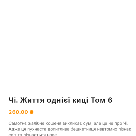
Чi. Життя однієї киці Том 6
260.00
₴
Самотнє жалібне кошеня викликає сум, але це не про Чі.
Адже ця пухнаста допитлива бешкетниця невтомно пізнає
світ та дізнається нове.