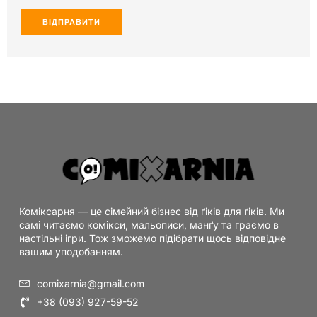
Коміксарня — це сімейний бізнес від ґіків для ґіків. Ми
самі читаємо комікси, мальописи, манґу та граємо в
настільні ігри. Тож зможемо підібрати щось відповідне
вашим уподобанням.
comixarnia@gmail.com
+38 (093) 927-59-52