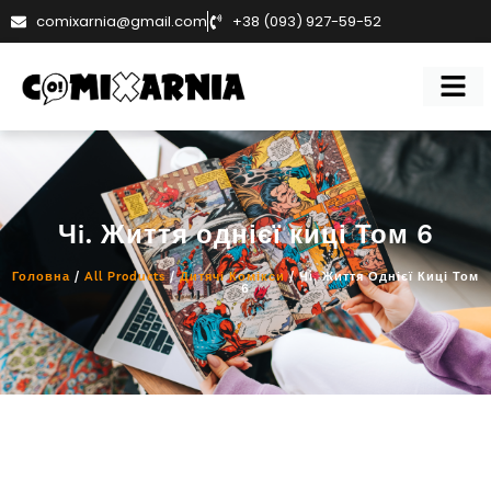
comixarnia@gmail.com
+38 (093) 927-59-52
Чi. Життя однієї киці Том 6
Головна
/
All Products
/
Дитячі Комікси
/ Чi. Життя Однієї Киці Том
6