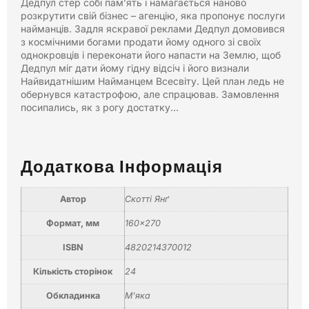
Дедпул стер собі пам’ять і намагається наново
розкрутити свій бізнес – агенцію, яка пропонує послуги
найманців. Задля яскравої реклами Дедпул домовився
з космічними богами продати йому одного зі своїх
однокровців і переконати його напасти на Землю, щоб
Дедпул міг дати йому гідну відсіч і його визнали
Найвидатнішим Найманцем Всесвіту. Цей план ледь не
обернувся катастрофою, але спрацював. Замовлення
посипались, як з рогу достатку…
Додаткова Інформація
Автор
Скотті Янґ
Формат, мм
160×270
ISBN
4820214370012
Кількість сторінок
24
Обкладинка
М'яка