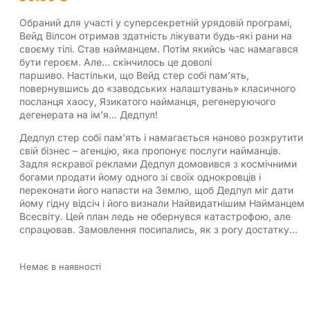
Обраний для участі у суперсекретній урядовій програмі,
Вейд Вілсон отримав здатність лікувати будь-які рани на
своєму тілі. Став найманцем. Потім якийсь час намагався
бути героєм. Але… скінчилось це доволі
паршиво. Настільки, що Вейд стер собі пам’ять,
повернувшись до «заводських налаштувань» класичного
посланця хаосу, Язикатого найманця, регенеруючого
дегенерата на ім’я… Дедпул!
Дедпул стер собі пам’ять і намагається наново розкрутити
свій бізнес – агенцію, яка пропонує послуги найманців.
Задля яскравої реклами Дедпул домовився з космічними
богами продати йому одного зі своїх однокровців і
переконати його напасти на Землю, щоб Дедпул міг дати
йому гідну відсіч і його визнали Найвидатнішим Найманцем
Всесвіту. Цей план ледь не обернувся катастрофою, але
спрацював. Замовлення посипались, як з рогу достатку…
Немає в наявності