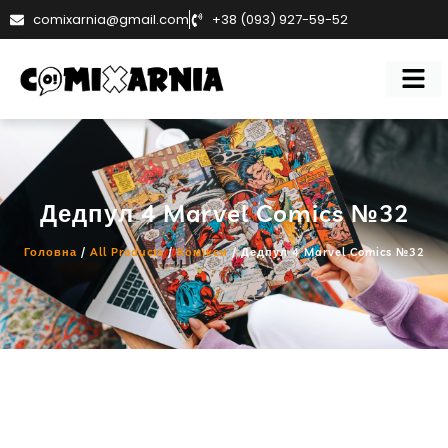
comixarnia@gmail.com
+38 (093) 927-59-52
Дедпул 4 Marvel Comics №32
Головна
/
All Products
/
Комікси
/ Дедпул 4 Marvel Comics №32