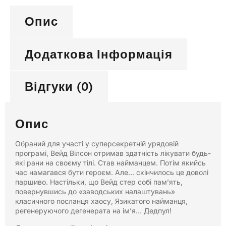
Опис
Додаткова Інформація
Відгуки (0)
Опис
Обраний для участі у суперсекретній урядовій
програмі, Вейд Вілсон отримав здатність лікувати будь-
які рани на своєму тілі. Став найманцем. Потім якийсь
час намагався бути героєм. Але… скінчилось це доволі
паршиво. Настільки, що Вейд стер собі пам’ять,
повернувшись до «заводських налаштувань»
класичного посланця хаосу, Язикатого найманця,
регенеруючого дегенерата на ім’я… Дедпул!