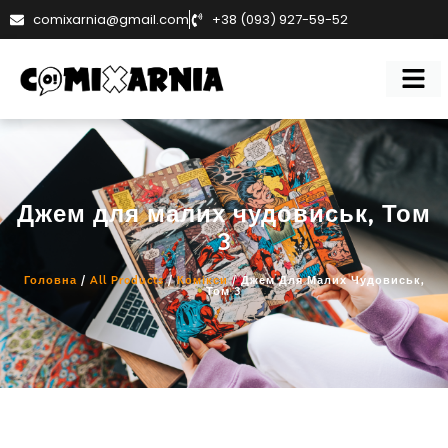
comixarnia@gmail.com
+38 (093) 927-59-52
Джем для малих чудовиськ, Том
3
Головна
/
All Products
/
Комікси
/ Джем Для Малих Чудовиськ,
Том 3