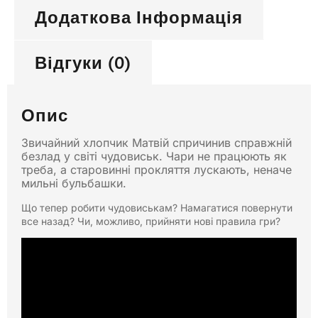
Додаткова Інформація
Відгуки (0)
Опис
Звичайний хлопчик Матвій спричинив справжній
безлад у світі чудовиськ. Чари не працюють як
треба, а старовинні прокляття лускають, неначе
мильні бульбашки.
Що тепер робити чудовиськам? Намагатися повернути
все назад? Чи, можливо, прийняти нові правила гри?