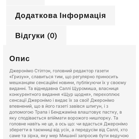
Додаткова Інформація
Відгуки (0)
Опис
Джеронімо Стілтон, головний редактор газети
«Гризун», славиться тим, що регулярно приносить
мешканцям сенсаційні новини, публікуючи їх у своєму
виданні. Та віднедавна Саллі Щуромиша, власниця
конкурентного видання «Щур щодня», перехоплює
сенсації Джеронімо і видає їх за свої! Джеронімо
впевнений, що в його газеті завівся шпигун, і з
допомогою Трапа і Бенджаміна влаштовує пастку, в
яку сподівається впіймати ворожого нишпорку. Та
головне навіть не це, а ось що: чи вдасться Джеронімо
зберегти в таємниці від усіх, а передусім від Саллі, хто
саме та зірка, яку мер Мишанії запросив бути ведучою