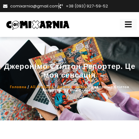
comixarnia@gmail.com
+38 (093) 927-59-52
Джеронімо Стілтон Репортер. Це
моя сенсація
Головна
/
All Products
/
Дитячі Комікси
/ Джеронімо Стілтон
Репортер. Це Моя Сенсація