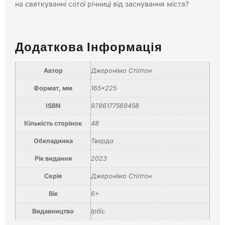
на святкуванні сотої річниці від зас­нування міста?
Додаткова Інформація
Автор
Джеронімо Стілтон
Формат, мм
165×225
ISBN
9786177569458
Кількість сторінок
48
Обкладинка
Тверда
Рік видання
2023
Серія
Джеронімо Стілтон
Вік
6+
Видавництво
Ірбіс