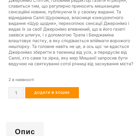
Джеронімо Стілтон, головний редактор газети «Гризун»,
славиться тим, що регулярно приносить мешканцям
сенсаційні новини, публікуючи їх у своєму виданні. Та
віднедавна Саллі Щуромиша, власниця конкурентного
видання «Щур щодня», перехоплює сенсації Джеронімо і
видає їх за свої! Джеронімо впевнений, що в його газеті
завівся шпигун, і з допомогою Трапа і Бенджаміна
влаштовує пастку, в яку сподівається впіймати ворожого
нишпорку. Та головне навіть не це, а ось що: чи вдасться
Джеронімо зберегти в таємниці від усіх, а передусім від
Саллі, хто саме та зірка, яку мер Мишанії запросив бути
ведучою на святкуванні сотої річниці від зас­нування міста?
2 в наявності
ДОДАТИ В КОШИК
Опис