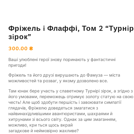
Фріжель i Флаффі, Том 2 “Турнiр
зiрок”
300.00
₴
Вашi улюбленi героï знову поринають у фантастичнi
пригоди!
Фрiжель та його друзi вирушають до Фамуза — мiста
можливостей та розваг, у якому дозволено все.
Там юнак бере участь у славетному Турнiрi зiрок, а згiдно з
його умовами, переможець отримує золоту статую на свою
честь! Aле щоб здобути першiсть i завоювати симпатiï
глядачiв, Фрiжелю доведеться змагатися з
найвинахiдливiшими авантюристами, шахраями й
хитрунами зi всього свiту. Oднак за цим змаганням,
можливо, кри ться щось вкрай
загадкове й неймовiрно жахливе?