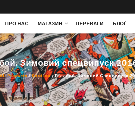
ПРО НАС
МАГАЗИН
ПЕРЕВАГИ
БЛОҐ
бой. Зимовий спецвипуск 201
All Products
/
Комікси
/ Геллбой. Зимовий Спецвипуск 20