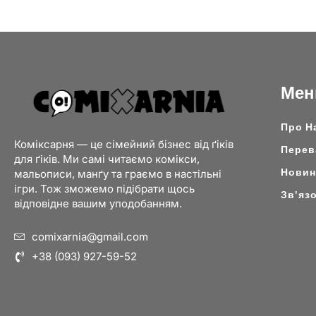
Ме
Про Н
Коміксарня — це сімейний бізнес від ґіків
Перев
для ґіків. Ми самі читаємо комікси,
Новини
мальописи, манґу та граємо в настільні
ігри. Тож зможемо підібрати щось
Зв'яз
відповідне вашим уподобанням.
comixarnia@gmail.com
+38 (093) 927-59-52