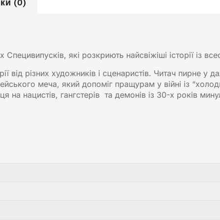
ки (0)
пецивипусків, які розкриють найсвіжіші історії із всес
рії від різних художників і сценаристів. Читач пирне у д
йського меча, який допоміг пращурам у війні із “холо
ця на нацистів, гангстерів та демонів із 30-х років ми