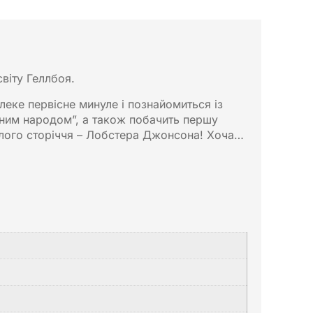
віту Геллбоя.
алеке первісне минуле і познайомиться із
дним народом”, а також побачить першу
нулого сторіччя – Лобстера Джонсона! Хоча…