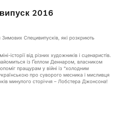
випуск 2016
 Зимових Специвипусків, які розкриють
ні-історії від різних художників і сценаристів.
знайомиться із Ґеллом Деннаром, власником
опоміг пращурам у війні із “холодним
українською про суворого месника і мисливця
 років минулого сторіччя – Лобстера Джонсона!