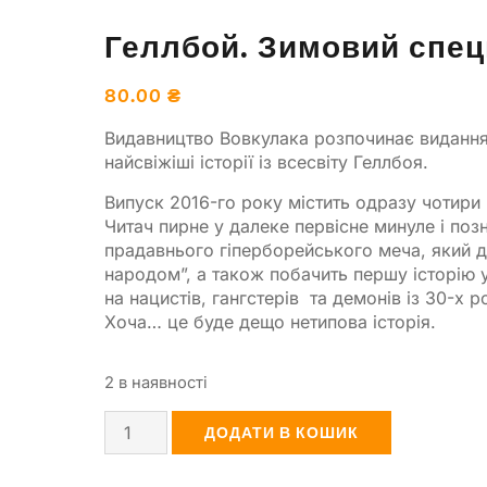
Геллбой. Зимовий спец
80.00
₴
Видавництво Вовкулака розпочинає видання
найсвіжіші історії із всесвіту Геллбоя.
Випуск 2016-го року містить одразу чотири мі
Читач пирне у далеке первісне минуле і по
прадавнього гіперборейського меча, який д
народом”, а також побачить першу історію 
на нацистів, гангстерів та демонів із 30-х
Хоча… це буде дещо нетипова історія.
2 в наявності
ДОДАТИ В КОШИК