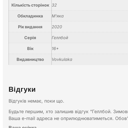
Кількість сторінок
32
Обкладинка
М'яка
Рік видання
2020
Серія
Геллбой
Вік
16+
Видавництво
Vovkulaka
Відгуки
Відгуків немає, поки що.
Будьте першим, хто залишив відгук “Геллбой. Зимов
Ваша e-mail адреса не оприлюднюватиметься.
Обов’
Ваша оцінка