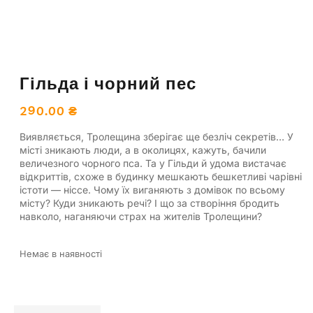
Гільда і чорний пес
290.00
₴
Виявляється, Тролещина зберігає ще безліч секретів… У
місті зникають люди, а в околицях, кажуть, бачили
величезного чорного пса. Та у Гільди й удома вистачає
відкриттів, схоже в будинку мешкають бешкетливі чарівні
істоти — ніссе. Чому їх виганяють з домівок по всьому
місту? Куди зникають речі? І що за створіння бродить
навколо, наганяючи страх на жителів Тролещини?
Немає в наявності