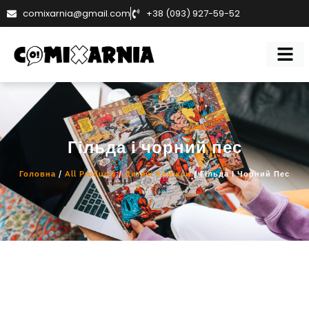
comixarnia@gmail.com
+38 (093) 927-59-52
Гільда і чорний пес
Головна
/
All Products
/
Дитячі Комікси
/ Гільда І Чорний Пес