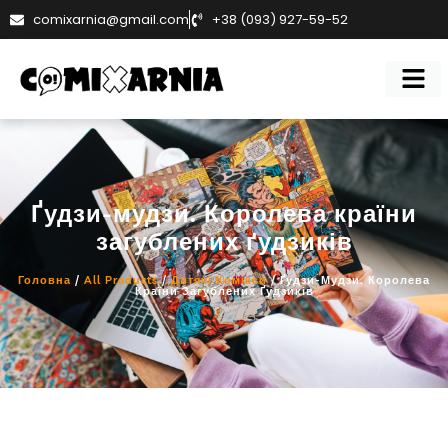
comixarnia@gmail.com
+38 (093) 927-59-52
Ґудзи-мудзи. Королева країни
загублених ґудзиків
Головна
/
All Products
/
Дитячі Комікси
/ Ґудзи-Мудзи. Королева
Країни Загублених Ґудзиків