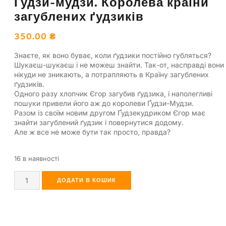
Ґудзи-мудзи. Королева країни
загублених ґудзиків
350.00
₴
Знаєте, як воно буває, коли ґудзики постійно губляться?
Шукаєш-шукаєш і не можеш знайти. Так-от, насправді вони
нікуди не зникають, а потрапляють в Країну загублених
ґудзиків.
Одного разу хлопчик Єгор загубив ґудзика, і наполегливі
пошуки привели його аж до королеви Ґудзи-Мудзи.
Разом із своїм новим другом Ґудзекудриком Єгор має
знайти загублений ґудзик і повернутися додому.
Але ж все не може бути так просто, правда?
16 в наявності
ДОДАТИ В КОШИК