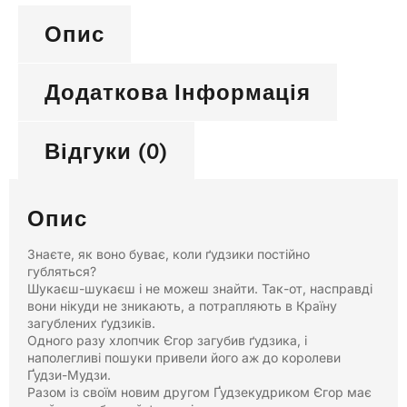
Опис
Додаткова Інформація
Відгуки (0)
Опис
Знаєте, як воно буває, коли ґудзики постійно
губляться?
Шукаєш-шукаєш і не можеш знайти. Так-от, насправді
вони нікуди не зникають, а потрапляють в Країну
загублених ґудзиків.
Одного разу хлопчик Єгор загубив ґудзика, і
наполегливі пошуки привели його аж до королеви
Ґудзи-Мудзи.
Разом із своїм новим другом Ґудзекудриком Єгор має