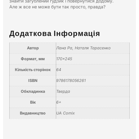
знайти загублений ґудзик і повернутися додому.
Але ж все не може бути так просто, правда?
Додаткова Інформація
Автор
Лана Ра, Наталя Тарасенко
Формат, мм
170×245
Кількість сторінок
64
ISBN
9786178056261
Обкладинка
Тверда
Вік
6+
Видавництво
UA Comix