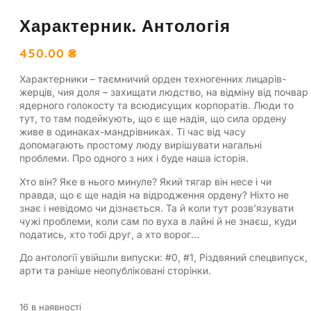
Характерник. Антологія
450.00
₴
Характерники – таємничий орден техногенних лицарів-
жерців, чия доля – захищати людство, на відміну від почвар
ядерного голокосту та всюдисущих корпоратів. Люди то
тут, то там подейкують, що є ще надія, що сила ордену
живе в одинаках-мандрівниках. Ті час від часу
допомагають простому люду вирішувати нагальні
проблеми. Про одного з них і буде наша історія.
Хто він? Яке в нього минуле? Який тягар він несе і чи
правда, що є ще надія на відродження ордену? Ніхто не
знає і невідомо чи дізнається. Та й коли тут розв’язувати
чужі проблеми, коли сам по вуха в лайні й не знаєш, куди
податись, хто тобі друг, а хто ворог…
До антології увійшли випуски: #0, #1, Різдвяний спецвипуск,
арти та раніше неопубліковані сторінки.
16 в наявності