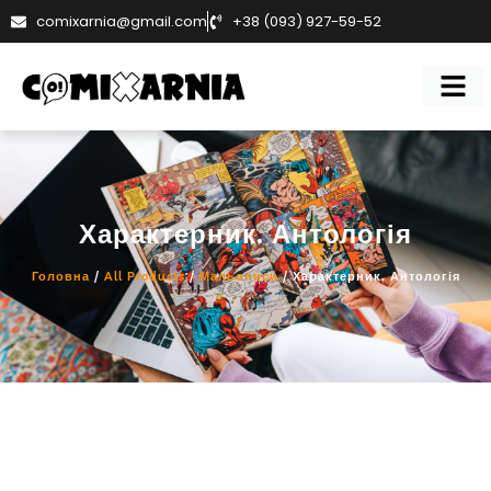
comixarnia@gmail.com
+38 (093) 927-59-52
Характерник. Антологія
Головна
/
All Products
/
Мальописи
/ Характерник. Антологія