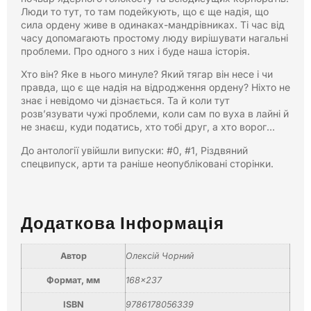
Люди то тут, то там подейкують, що є ще надія, що
сила ордену живе в одинаках-мандрівниках. Ті час від
часу допомагають простому люду вирішувати нагальні
проблеми. Про одного з них і буде наша історія.
Хто він? Яке в нього минуле? Який тягар він несе і чи
правда, що є ще надія на відродження ордену? Ніхто не
знає і невідомо чи дізнається. Та й коли тут
розв’язувати чужі проблеми, коли сам по вуха в лайні й
не знаєш, куди податись, хто тобі друг, а хто ворог…
До антології увійшли випуски: #0, #1, Різдвяний
спецвипуск, арти та раніше неопубліковані сторінки.
Додаткова Інформація
Автор
Олексій Чорний
Формат, мм
168×237
ISBN
9786178056339