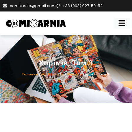
comixarnia@gmail.com
+38 (093) 927-59-52
Хорімія, Том 3
Головна
/
All Products
/
Манґа
/ Хорімія, Том 3