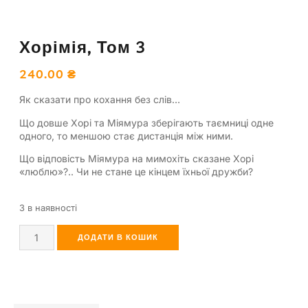
Хорімія, Том 3
240.00
₴
Як сказати про кохання без слів…
Що довше Хорі та Міямура зберігають таємниці одне
одного, то меншою стає дистанція між ними.
Що відповість Міямура на мимохіть сказане Хорі
«люблю»?.. Чи не стане це кінцем їхньої дружби?
3 в наявності
ДОДАТИ В КОШИК