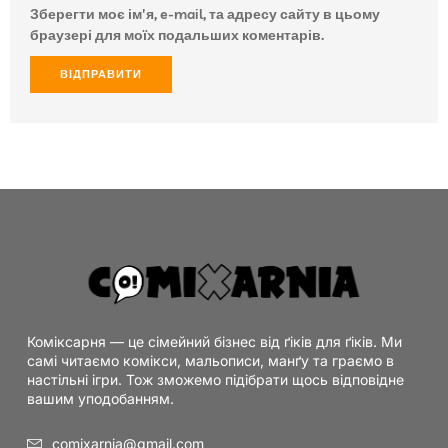
Зберегти моє ім'я, e-mail, та адресу сайту в цьому
браузері для моїх подальших коментарів.
Коміксарня — це сімейний бізнес від ґіків для ґіків. Ми
самі читаємо комікси, мальописи, манґу та граємо в
настільні ігри. Тож зможемо підібрати щось відповідне
вашим уподобанням.
comixarnia@gmail.com