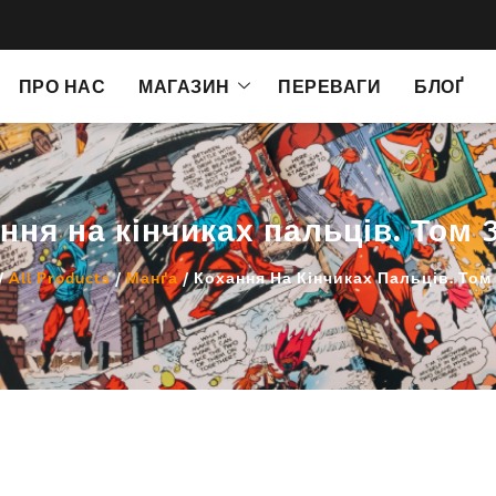
ПРО НАС
МАГАЗИН
ПЕРЕВАГИ
БЛОҐ
ння на кінчиках пальців. Том 
/
All Products
/
Манґа
/ Кохання На Кінчиках Пальців. Том