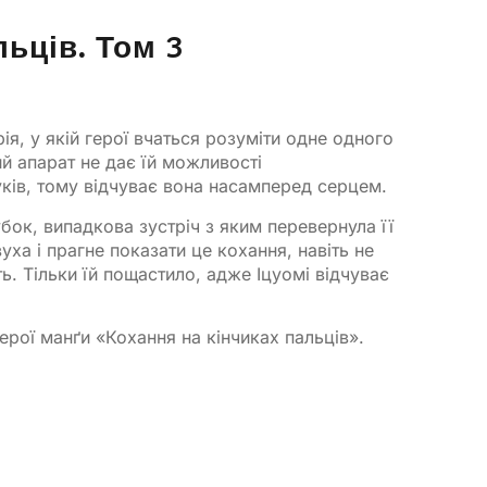
льців. Том 3
ія, у якій герої вчаться розуміти одне одного
ий апарат не дає їй можливості
ків, тому відчуває вона насамперед серцем.
убок, випадкова зустріч з яким перевернула її
вуха і прагне показати це кохання, навіть не
ь. Тільки їй пощастило, адже Іцуомі відчуває
ерої манґи «Кохання на кінчиках пальців».