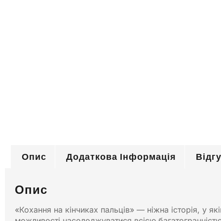
Опис
Додаткова Інформація
Відгу
Опис
«Кохання на кінчиках пальців» — ніжна історія, у як
можливості насолоджуватися всією багатогранністю