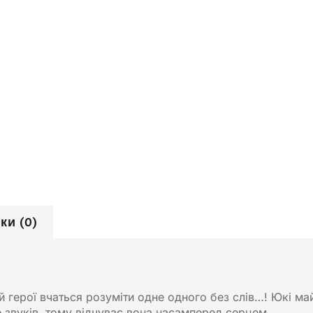
ки (0)
ій герої вчаться розуміти одне одного без слів…! Юкі ма
 звуків, тому відчуває вона насамперед серцем.