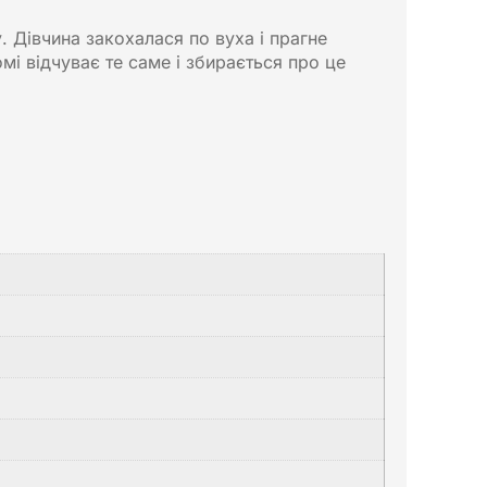
у. Дівчина закохалася по вуха і прагне
омі відчуває те саме і збирається про це