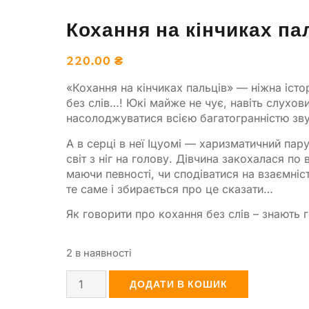
Кохання на кінчиках па
220.00
₴
«Кохання на кінчиках пальців» — ніжна істор
без слів…! Юкі майже не чує, навіть слухов
насолоджуватися всією багатогранністю зву
А в серці в неї Іцуомі — харизматичний пар
світ з ніг на голову. Дівчина закохалася по 
маючи певності, чи сподіватися на взаємніст
те саме і збирається про це сказати…
Як говорити про кохання без слів – знають г
2 в наявності
ДОДАТИ В КОШИК