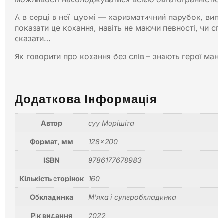
А в серці в неї Іцуомі — харизматичний парубок, вип
показати це кохання, навіть не маючи певності, чи с
сказати…
Як говорити про кохання без слів – знають герої ман
Додаткова Інформація
Автор
суу Морішіта
Формат, мм
128×200
ISBN
9786177678983
Кількість сторінок
160
Обкладинка
М'яка і суперобкладинка
Рік видання
2022