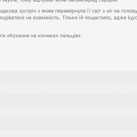
адкова зустріч з яким перевернула її світ з ніг на голов
подіватися на взаємність. Тільки їй пощастило, адже Іцу
ґи «Кохання на кінчиках пальців».