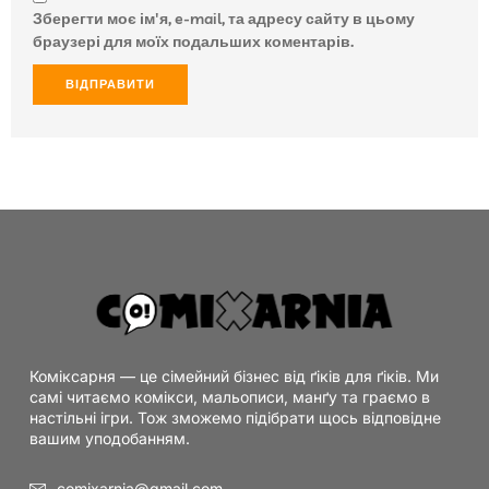
Зберегти моє ім'я, e-mail, та адресу сайту в цьому
браузері для моїх подальших коментарів.
Коміксарня — це сімейний бізнес від ґіків для ґіків. Ми
самі читаємо комікси, мальописи, манґу та граємо в
настільні ігри. Тож зможемо підібрати щось відповідне
вашим уподобанням.
comixarnia@gmail.com