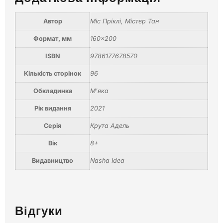
Автор
Міс Пріклі
,
Містер Тан
Формат, мм
160×200
ISBN
9786177678570
Кількість сторінок
96
Обкладинка
М'яка
Рік видання
2021
Серія
Крута Адель
Вік
8+
Видавництво
Nasha Idea
Відгуки