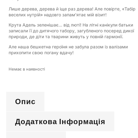
Лише дерева, дерева й іще раз дерева! Але повірте, «Табір
веселих нутрій» надовго запам’ятає мій візит!
Крута Адель зеленішає… від люті! На літні канікули батьки
записали її до дитячого табору, загубленого посеред дикої
природи, де діти та тварини живуть у повній гармонії.
Але наша бешкетна героїня не забула разом із валізами
прихопити свою погану вдачу!
Немає в наявності
Опис
Додаткова Інформація