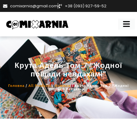
comixarnia@gmail.com
+38 (093) 927-59-52
Крута Адель Том 7 “Жодної
пощади невдахам!”
Головна
/
All Products
/
Комікси
/ Крута Адель Том 7 “Жодної
Пощади Невдахам!”