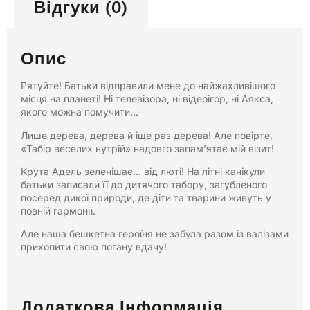
Відгуки (0)
Опис
Рятуйте! Батьки відправили мене до найжахливішого
місця на планеті! Ні телевізора, ні відеоігор, ні Аякса,
якого можна помучити…
Лише дерева, дерева й іще раз дерева! Але повірте,
«Табір веселих нутрій» надовго запам’ятає мій візит!
Крута Адель зеленішає… від люті! На літні канікули
батьки записали її до дитячого табору, загубленого
посеред дикої природи, де діти та тварини живуть у
повній гармонії.
Але наша бешкетна героїня не забула разом із валізами
прихопити свою погану вдачу!
Додаткова Інформація