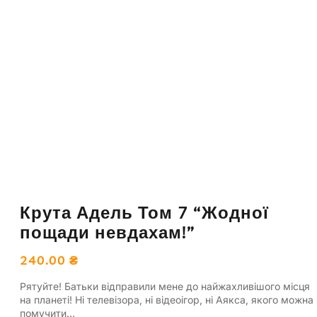
Крута Адель Том 7 “Жодної
пощади невдахам!”
240.00
₴
Рятуйте! Батьки відправили мене до найжахливішого місця
на планеті! Ні телевізора, ні відеоігор, ні Аякса, якого можна
помучити…