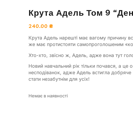
Крута Адель Том 9 “Де
240.00
₴
Крута Адель нарешті має вагому причину вс
же має протистояти самопроголошеним «кор
Хто-хто, звісно ж, Адель, адже вона тут го
Новий навчальний рік тільки почався, а це 
несподіванок, адже Адель встигла добряче 
стати незабутнім для усіх!
Немає в наявності