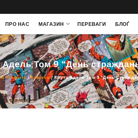
ПРО НАС
МАГАЗИН
ПЕРЕВАГИ
БЛОҐ
 Адель Том 9 “День страждан
All Products
/
Комікси
/ Крута Адель Том 9 “День Стражда