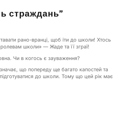
нь страждань”
тавати рано-вранці, щоб іти до школи! Хтось
олевам школи» — Жаде та її зграї!
ловна. Чи в когось є зауваження?
означає, що попереду ще багато капостей та
підготуватися до школи. Тому що цей рік має