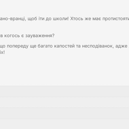
рано-вранці, щоб іти до школи! Хтось же має протист
и в когось є зауваження?
 що попереду ще багато капостей та несподіванок, адже
іх!