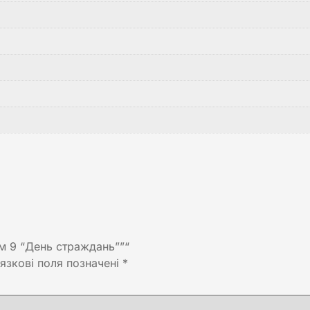
м 9 “День страждань””“
язкові поля позначені
*