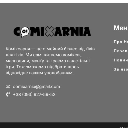
Ме
Про Н
Коміксарня — це сімейний бізнес від ґіків
Перев
для ґіків. Ми самі читаємо комікси,
Новини
мальописи, манґу та граємо в настільні
ігри. Тож зможемо підібрати щось
Зв'яз
відповідне вашим уподобанням.
comixarnia@gmail.com
+38 (093) 927-59-52