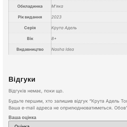
Обкладинка
М'яка
Рік видання
2023
Серія
Крута Адель
Вік
8+
Видавництво
Nasha Idea
Відгуки
Відгуків немає, поки що.
Будьте першим, хто залишив відгук “Крута Адель То
Ваша e-mail адреса не оприлюднюватиметься.
Обов’
Ваша оцінка