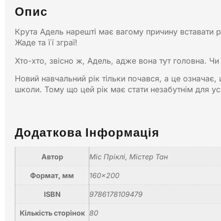
Опис
Крута Адель нарешті має вагому причину вставати 
Жаде та її зграї!
Хто-хто, звісно ж, Адель, адже вона тут головна. Ч
Новий навчальний рік тільки почався, а це означає,
школи. Тому що цей рік має стати незабутнім для ус
Додаткова Інформація
Автор
Міс Пріклі
,
Містер Тан
Формат, мм
160×200
ISBN
9786178109479
Кількість сторінок
80