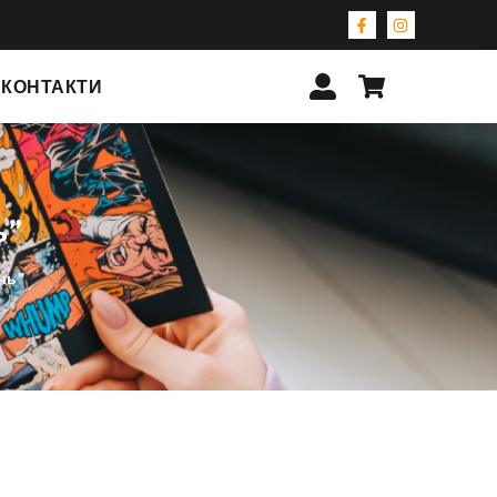
КОНТАКТИ
ь”
нь”