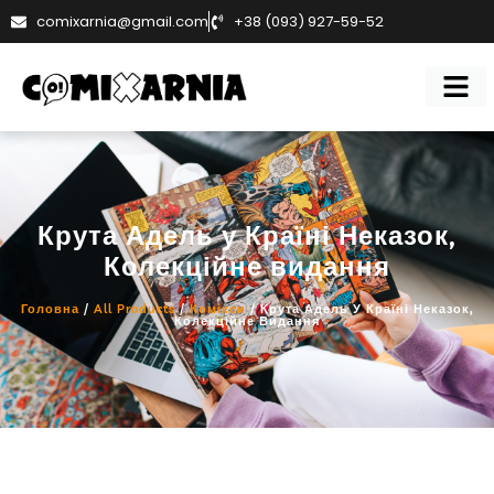
comixarnia@gmail.com
+38 (093) 927-59-52
Крута Адель у Країні Неказок,
Колекційне видання
Головна
/
All Products
/
Комікси
/ Крута Адель У Країні Неказок,
Колекційне Видання