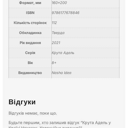
Формат, мм
160×200
ISBN
9786177678846
Кількість сторінок
112
Обкладинка
Тверда
Рік видання
2021
Серія
Крута Адель
Вік
8+
Видавництво
Nasha Idea
Відгуки
Відгуків немає, поки що.
Будьте першим, хто залишив відгук “Крута Адель у
Країні Неказок, Колекційне видання”“