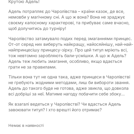
Крутою Адель!
Адель потрапляє до Чаролівства – країни казок, де все,
немовби у магічному сні. А що ж вона? Вона не зраджує
своєму капосному характерові, та прибуває саме вчасно,
щоб долучитись до турніру!
Чаролівство затамувало подих перед змаганнями принцес.
От-от серед них виберуть найкращу, найосяйнішу, най-най-
найпринцесішу принцесу-зірку. Про цей титул мріють всі,
тож невтомно заробляють бали-усмішки. А що ж Адель?
Адель теж любить змагання, особливо, якщо вдається
грати не за правилами.
Тільки вона тут не одна така, адже принцеси в Чаролівстві
не гребують жодними методами, лиш би вибороти звання.
Адель до такого буде не готова, адже звикла, що довкола
всі добріші за неї. Матиме нагоду побачити себе збоку…
Як взагалі ведеться у Чаролівстві? Чи вдасться Адель
завоювати титул? І хто врешті його отримає?
Немає в наявності