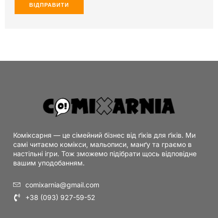
Коміксарня — це сімейний бізнес від ґіків для ґіків. Ми
самі читаємо комікси, мальописи, манґу та граємо в
настільні ігри. Тож зможемо підібрати щось відповідне
вашим уподобанням.
comixarnia@gmail.com
+38 (093) 927-59-52