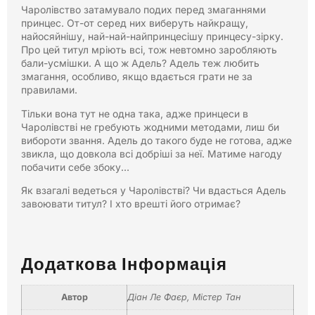
Чаролівство затамувало подих перед змаганнями
принцес. От-от серед них виберуть найкращу,
найосяйнішу, най-най-найпринцесішу принцесу-зірку.
Про цей титул мріють всі, тож невтомно заробляють
бали-усмішки. А що ж Адель? Адель теж любить
змагання, особливо, якщо вдається грати не за
правилами.
Тільки вона тут не одна така, адже принцеси в
Чаролівстві не гребують жодними методами, лиш би
вибороти звання. Адель до такого буде не готова, адже
звикла, що довкола всі добріші за неї. Матиме нагоду
побачити себе збоку…
Як взагалі ведеться у Чаролівстві? Чи вдасться Адель
завоювати титул? І хто врешті його отримає?
Додаткова Інформація
Автор
Діан Ле Фаєр
,
Містер Тан