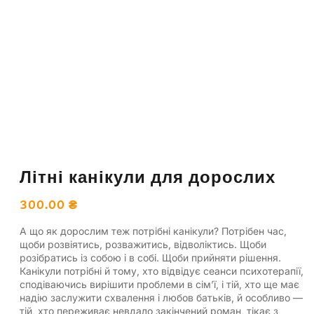
Літні канікули для дорослих
300.00
₴
А що як дорослим теж потрібні канікули? Потрібен час,
щоби розвіятись, розважитись, відволіктись. Щоби
розібратись із собою і в собі. Щоби прийняти рішення.
Канікули потрібні й тому, хто відвідує сеанси психотерапії,
сподіваючись вирішити проблеми в сім’ї, і тій, хто ще має
надію заслужити схвалення і любов батьків, й особливо —
тій, хто переживає невдало закінчений роман, тікає з