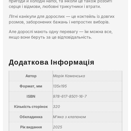
пригоди й холодні напої, та інколи це також розбиті
серця і відмови, любовні трикутники і втрати.
Літні канікули для дорослих — це коктейль із довгих
розмов, заборонених бажань і непростих виборів.
Але дорослі мають одну перевагу — їм можна все,
якщо вони беруть за це відповідальність.
Додаткова Інформація
Автор
Марія Каменська
Формат, мм
135х195
ISBN
978-617-8501-16-7
Кількість сторінок
320
Обкладинка
М'яка з клапаном
Рік видання
2025