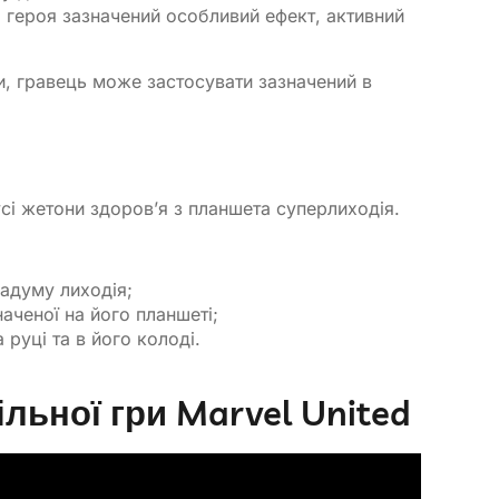
і героя зазначений особливий ефект, активний
и, гравець може застосувати зазначений в
сі жетони здоров’я з планшета суперлиходія.
задуму лиходія;
аченої на його планшеті;
 руці та в його колоді.
ільної гри Marvel United