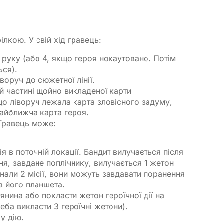
ілкою. У свій хід гравець:
 руку (або 4, якщо героя нокаутовано. Потім
ься).
воруч до сюжетної лінії.
ій частині щойно викладеної карти
що ліворуч лежала карта зловісного задуму,
найближча карта героя.
 Гравець може:
ія в поточній локації. Бандит вилучається після
я, завдане поплічнику, вилучається 1 жетон
онали 2 місії, вони можуть завдавати поранення
з його планшета.
янина або покласти жетон героїчної дії на
еба викласти 3 героїчні жетони).
у дію.