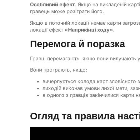
Особливий ефект
. Якщо на викладеній карт
гравець може розіграти його.
Якщо в поточній локації немає карти загроз
локації ефект
«Наприкінці ходу»
.
Перемога й поразка
Гравці перемагають, якщо вони вилучають у
Вони програють, якщо:
вичерпується колода карт зловісного 
лиходій виконав умови лихої мети, зазн
в одного з гравців закінчилися карти на
Огляд та правила наст