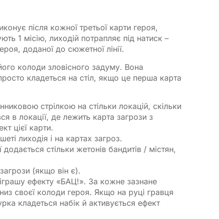
иконує після кожної третьої карти героя,
ують 1 місію, лиходій потрапляє під натиск –
ероя, доданої до сюжетної лінії.
 його колоди зловісного задуму. Вона
просто кладеться на стіл, якщо це перша карта
нниковою стрілкою на стільки локацій, скільки
ся в локації, де лежить карта загрози з
кт цієї карти.
еті лиходія і на картах загроз.
ії додається стільки жетонів бандитів / містян,
загрози (якщо він є).
зіграшу ефекту «БАЦ!». За кожне зазнане
 низ своєї колоди героя. Якщо на руці гравця
урка кладеться набік й активується ефект