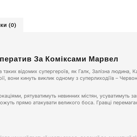
ки (0)
оператив За Коміксами Марвел
 таких відомих супергероїв, як Галк, Залізна людина, 
ії, вони кинуть виклик одному з суперлиходіїв – Черво
окаціями, рятуватимуть невинних містян, усуватимуть за
 зможуть прямо атакувати великого боса. Гравці перемаг