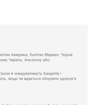
Капітан Америка, Капітан Марвел, Чорна
ному Черепу, Альтрону або
грози й знищуватимуть бандитів і
ають, якщо їм вдається обнулити здоров’я