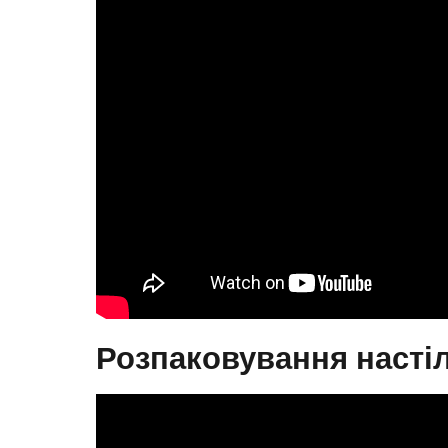
Розпаковування настіл