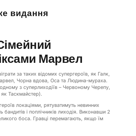
ьке видання
 Сімейний
міксами Марвел
грати за таких відомих супергероїв, як Галк,
Марвел, Чорна вдова, Оса та Людина-мураха.
 одному з суперлиходіїв – Червоному Черепу,
 як Таскмайстер).
 героїв локаціями, рятуватимуть невинних
ь бандитів і поплічників лиходія. Виконавши 2
великого боса. Гравці перемагають, якщо їм