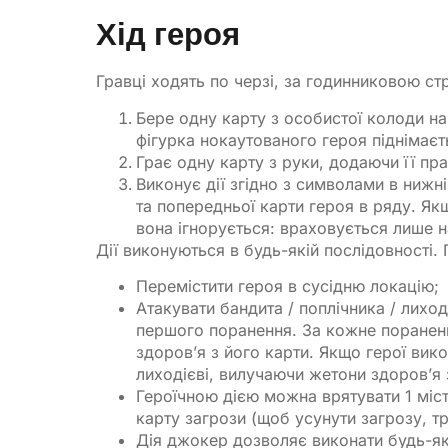
Хід героя
Гравці ходять по черзі, за годинниковою стр
Бере одну карту з особистої колоди на
фігурка нокаутованого героя піднімаєт
Грає одну карту з руки, додаючи її пра
Виконує дії згідно з символами в нижн
та попередньої карти героя в ряду. Як
вона ігнорується: враховується лише 
Дії виконуються в будь-якій послідовності.
Перемістити героя в сусідню локацію;
Атакувати бандита / поплічника / лиход
першого поранення. За кожне пораненн
здоров’я з його карти. Якщо герої вик
лиходієві, вилучаючи жетони здоров’я 
Героїчною дією можна врятувати 1 міст
карту загрози (щоб усунути загрозу, тр
Дія джокер дозволяє виконати будь-як