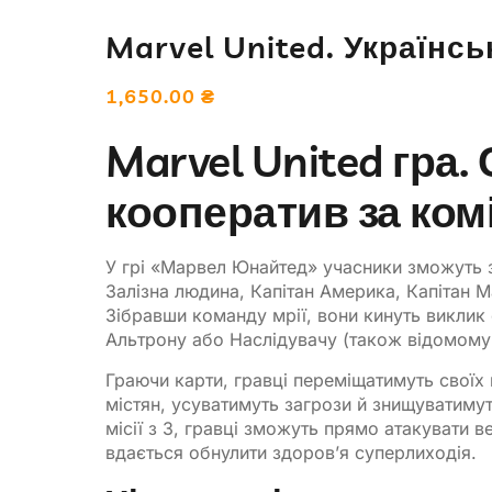
Marvel United. Українс
1,650.00
₴
Marvel United гра.
кооператив за ко
У грі «Марвел Юнайтед» учасники зможуть зі
Залізна людина, Капітан Америка, Капітан 
Зібравши команду мрії, вони кинуть виклик
Альтрону або Наслідувачу (також відомому
Граючи карти, гравці переміщатимуть своїх
містян, усуватимуть загрози й знищуватимут
місії з 3, гравці зможуть прямо атакувати 
вдається обнулити здоров’я суперлиходія.