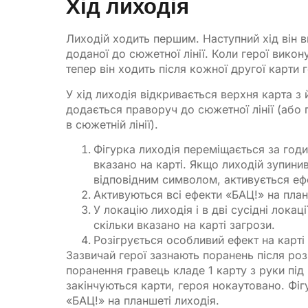
Хід лиходія
Лиходій ходить першим. Наступний хід він в
доданої до сюжетної лінії. Коли герої викон
тепер він ходить після кожної другої карти г
У хід лиходія відкривається верхня карта з
додається праворуч до сюжетної лінії (або 
в сюжетній лінії).
Фігурка лиходія переміщається за годи
вказано на карті. Якщо лиходій зупинив
відповідним символом, активується ефе
Активуються всі ефекти «БАЦ!» на планш
У локацію лиходія і в дві сусідні локац
скільки вказано на карті загрози.
Розігрується особливий ефект на карті 
Зазвичай герої зазнають поранень після ро
поранення гравець кладе 1 карту з руки під
закінчуються карти, героя нокаутовано. Фіг
«БАЦ!» на планшеті лиходія.