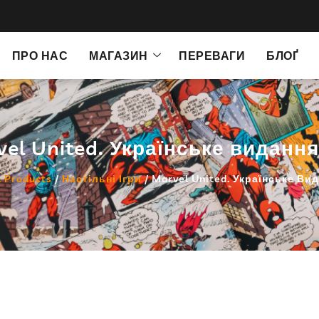
ПРО НАС
МАГАЗИН
ПЕРЕВАГИ
БЛОҐ
el United. Українське видання
l Products
/
Настільні Ігри
/ Marvel United. Українське Ви