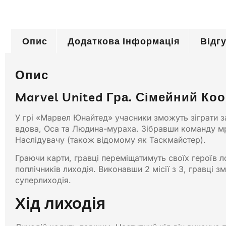
Опис
Додаткова Інформація
Відгу
Опис
Marvel United Гра. Сімейний Ко
У грі «Марвел Юнайтед» учасники зможуть зіграти за
вдова, Оса та Людина-мураха. Зібравши команду мр
Наслідувачу (також відомому як Таскмайстер).
Граючи карти, гравці переміщатимуть своїх героїв л
поплічників лиходія. Виконавши 2 місії з 3, гравці
суперлиходія.
Хід лиходія