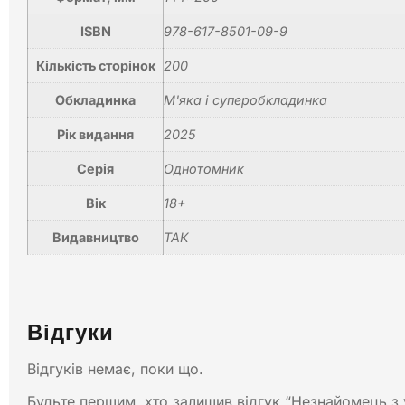
ISBN
978-617-8501-09-9
Кількість сторінок
200
Обкладинка
М'яка і суперобкладинка
Рік видання
2025
Серія
Однотомник
Вік
18+
Видавництво
ТАК
Відгуки
Відгуків немає, поки що.
Будьте першим, хто залишив відгук “Незнайомець з