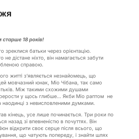
жжя
 старше 18 років!
 зреклися батьки через орієнтацію.
 не дістане ніхто, він намагається забути
любленою справою.
його житті з’являється незнайомець, що
Цей мовчазний юнак, Міо Чібана, так само
атьків. Між такими схожими душами
перерости у щось глибше… Якби Міо раптом не
а наодинці з невисловленими думками. ​
тав кінець, усе лише починається. Три роки по
я назад зі впевненістю в почуттях. Він
Шюн відкрити своє серце після всього, що
вання, що чатують попереду, і знайти шлях