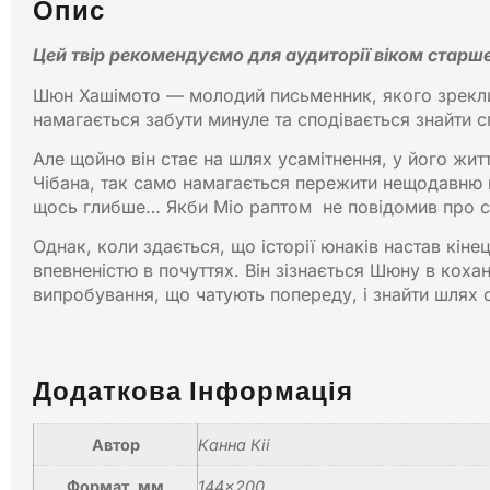
Опис
Цей твір рекомендуємо для аудиторії віком старше 
Шюн Хашімото — молодий письменник, якого зреклися
намагається забути минуле та сподівається знайти 
Але щойно він стає на шлях усамітнення, у його жит
Чібана, так само намагається пережити нещодавню 
щось глибше… Якби Міо раптом не повідомив про св
Однак, коли здається, що історії юнаків настав кін
впевненістю в почуттях. Він зізнається Шюну в коха
випробування, що чатують попереду, і знайти шлях 
Додаткова Інформація
Автор
Канна Кіі
Формат, мм
144×200