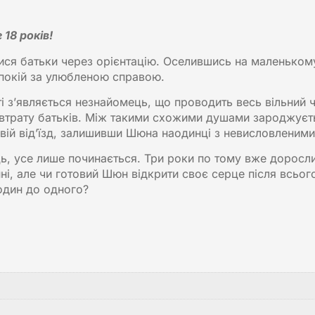
18 років!
 батьки через орієнтацію. Оселившись на маленькому ос
спокій за улюбленою справою.
ті з’являється незнайомець, що проводить весь вільний
втрату батьків. Між такими схожими душами зароджуєтьс
ій від’їзд, залишивши Шюна наодинці з невисловленими 
ець, усе лише починається. Три роки по тому вже доросли
нні, але чи готовий Шюн відкрити своє серце після всьо
один до одного?​