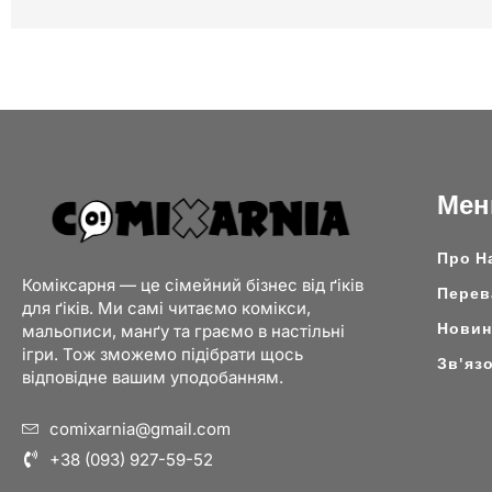
Ме
Про Н
Коміксарня — це сімейний бізнес від ґіків
Перев
для ґіків. Ми самі читаємо комікси,
Новини
мальописи, манґу та граємо в настільні
ігри. Тож зможемо підібрати щось
Зв'яз
відповідне вашим уподобанням.
comixarnia@gmail.com
+38 (093) 927-59-52