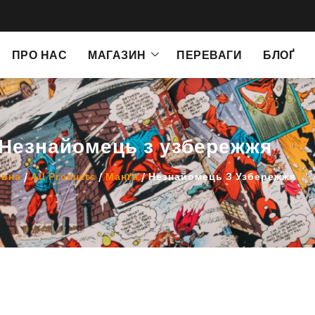
ПРО НАС
МАГАЗИН
ПЕРЕВАГИ
БЛОҐ
Незнайомець з узбережжя
овна
/
All Products
/
Манґа
/ Незнайомець З Узбережжя