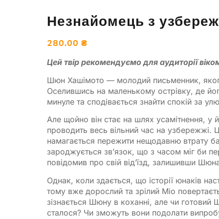
Незнайомець з узбере
280.00
₴
Цей твір рекомендуємо для аудиторії віком
Шюн Хашімото — молодий письменник, якого
Оселившись на маленькому острівку, де його
минуле та сподівається знайти спокій за у
Але щойно він стає на шлях усамітнення, у 
проводить весь вільний час на узбережжі. 
намагається пережити нещодавню втрату б
зароджується зв’язок, що з часом міг би 
повідомив про свій від’їзд, залишивши Шюн
Однак, коли здається, що історії юнаків нас
тому вже дорослий та зрілий Міо повертаєтьс
зізнається Шюну в коханні, але чи готовий 
сталося? Чи зможуть вони подолати випробу