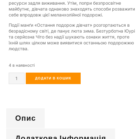
ресурси задля виживання. Утім, попри безпросвітне
майбутнє, дівчата однаково знаходять способи розважити
себе впродовж цієї меланхолійної подорожі.
Події манґи «Остання подорож дівчат» розгортаються в
безрадісному світі, де панує люта зима. Безтурботна Юурі
та серйозна Чіто без надії шукають ознаки життя, проте
їхній шлях цілком може виявитися останньою подорожжю
людства.
4 в наявності
ДОДАТИ В КОШИК
Опис
Додаткова Інформація