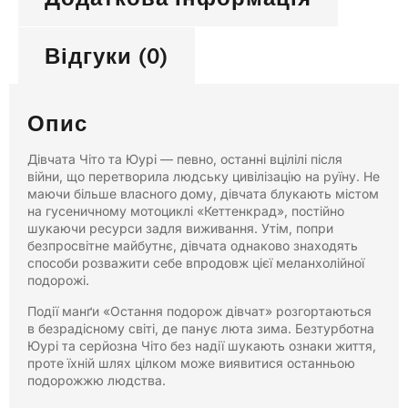
Відгуки (0)
Опис
Дівчата Чіто та Юурі — певно, останні вцілілі після
війни, що перетворила людську цивілізацію на руїну. Не
маючи більше власного дому, дівчата блукають містом
на гусеничному мотоциклі «Кеттенкрад», постійно
шукаючи ресурси задля виживання. Утім, попри
безпросвітне майбутнє, дівчата однаково знаходять
способи розважити себе впродовж цієї меланхолійної
подорожі.
Події манґи «Остання подорож дівчат» розгортаються
в безрадісному світі, де панує люта зима. Безтурботна
Юурі та серйозна Чіто без надії шукають ознаки життя,
проте їхній шлях цілком може виявитися останньою
подорожжю людства.