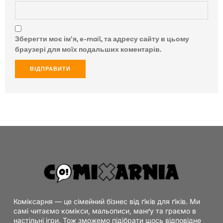
Зберегти моє ім'я, e-mail, та адресу сайту в цьому
браузері для моїх подальших коментарів.
Коміксарня — це сімейний бізнес від ґіків для ґіків. Ми
самі читаємо комікси, мальописи, манґу та граємо в
настільні ігри. Тож зможемо підібрати щось відповідне