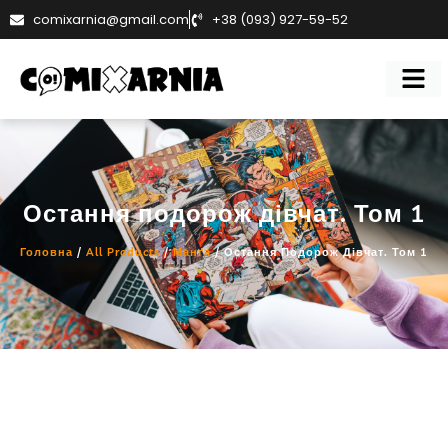
comixarnia@gmail.com
+38 (093) 927-59-52
Остання подорож дівчат. Том 1
Головна
/
All Products
/
Манґа
/ Остання Подорож Дівчат. Том 1