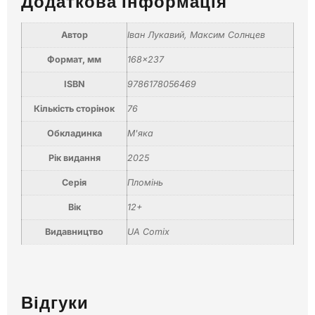
Додаткова Інформація
Автор
Іван Лукавий
,
Максим Солнцев
Формат, мм
168×237
ISBN
9786178056469
Кількість сторінок
76
Обкладинка
М'яка
Рік видання
2025
Серія
Пломінь
Вік
12+
Видавництво
UA Comix
Відгуки