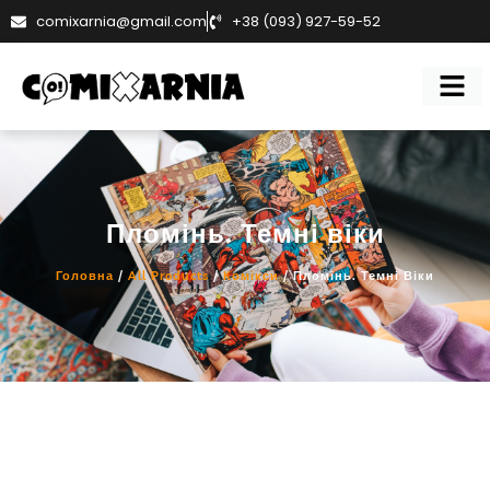
comixarnia@gmail.com
+38 (093) 927-59-52
Пломінь. Темні віки
Головна
/
All Products
/
Комікси
/ Пломінь. Темні Віки