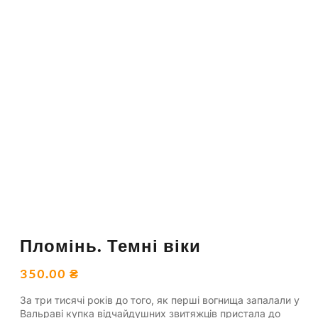
Пломінь. Темні віки
350.00
₴
За три тисячі років до того, як першi вогнища запалали у
Вальравi купка відчайдушних звитяжців пристала до