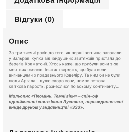
Додаткова Інформація
Відгуки (0)
Опис
За три тисячі років до того, як першi вогнища запалали
у Вальравi купка відчайдушних звитяжців пристала до
берегів Краматонії. Хтось каже, що прибули вони з-за
мертвих океанів. Інші ж твердять, що були вони
вигнанцями з прадавнього Ковеліру. Та ким би не були
люди Аргала – дуже скоро вони, немов летюча
квіткова парость, рознеслися по всьому континенту…
Мальопис «Пломінь. Темні віки» – спін-оф
однойменної книги Івана Лукавого, перевидання якої
вийде друком у видавництві «333».