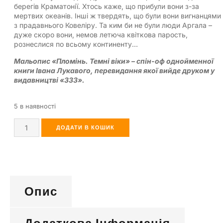
берегів Краматонії. Хтось каже, що прибули вони з-за
мертвих океанів. Інші ж твердять, що були вони вигнанцями
з прадавнього Ковеліру. Та ким би не були люди Аргала –
дуже скоро вони, немов летюча квіткова парость,
рознеслися по всьому континенту…
Мальопис «Пломінь. Темні віки» – спін-оф однойменної
книги Івана Лукавого, перевидання якої вийде друком у
видавництві «333».
5 в наявності
ДОДАТИ В КОШИК
Опис