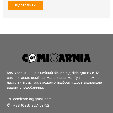
Коміксарня — це сімейний бізнес від ґіків для ґіків. Ми
самі читаємо комікси, мальописи, манґу та граємо в
настільні ігри. Тож зможемо підібрати щось відповідне
вашим уподобанням.
comixarnia@gmail.com
+38 (093) 927-59-52