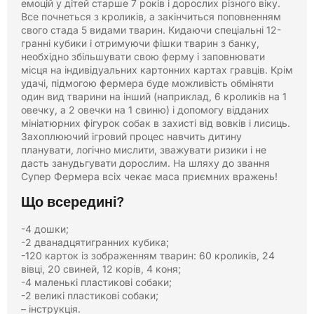
емоцій у дітей старше 7 років і дорослих різного віку.
Все почнеться з кроликів, а закінчиться поповненням
свого стада 5 видами тварин. Кидаючи спеціальні 12-
гранні кубики і отримуючи фішки тварин з банку,
необхідно збільшувати свою ферму і заповнювати
місця на індивідуальних картонних картах гравців. Крім
удачі, підмогою фермера буде можливість обміняти
один вид тварини на інший (наприклад, 6 кроликів на 1
овечку, а 2 овечки на 1 свиню) і допомогу відданих
мініатюрних фігурок собак в захисті від вовків і лисиць.
Захоплюючий ігровий процес навчить дитину
планувати, логічно мислити, зважувати ризики і не
дасть занудьгувати дорослим. На шляху до звання
Супер Фермера всіх чекає маса приємних вражень!
Що всередині?
-4 дошки;
-2 дванадцятигранних кубика;
-120 карток із зображенням тварин: 60 кроликів, 24
вівці, 20 свиней, 12 корів, 4 коня;
-4 маленькі пластикові собаки;
-2 великі пластикові собаки;
– інструкція.