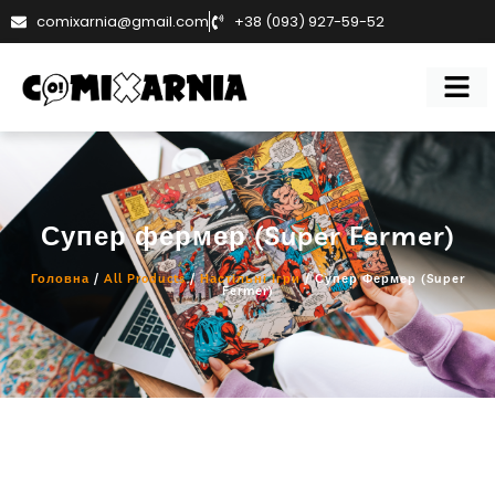
comixarnia@gmail.com
+38 (093) 927-59-52
Супер фермер (Super Fermer)
Головна
/
All Products
/
Настільні Ігри
/ Супер Фермер (Super
Fermer)