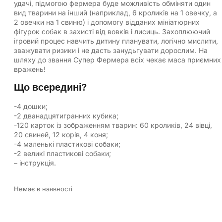
удачі, підмогою фермера буде можливість обміняти один
вид тварини на інший (наприклад, 6 кроликів на 1 овечку, а
2 овечки на 1 свиню) і допомогу відданих мініатюрних
фігурок собак в захисті від вовків і лисиць. Захоплюючий
ігровий процес навчить дитину планувати, логічно мислити,
зважувати ризики і не дасть занудьгувати дорослим. На
шляху до звання Супер Фермера всіх чекає маса приємних
вражень!
Що всередині?
-4 дошки;
-2 дванадцятигранних кубика;
-120 карток із зображенням тварин: 60 кроликів, 24 вівці,
20 свиней, 12 корів, 4 коня;
-4 маленькі пластикові собаки;
-2 великі пластикові собаки;
– інструкція.
Немає в наявності