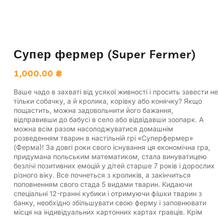
Супер фермер (Super Fermer)
1,000.00
₴
Ваше чадо в захваті від усякої живності і просить завести не
тільки собачку, а й кролика, корівку або конячку? Якщо
пощастить, можна задовольнити його бажання,
відправивши до бабусі в село або відвідавши зоопарк. А
можна всім разом насолоджуватися домашнім
розведенням тварин в настільній грі «Суперфермер»
(Ферма)! За довгі роки свого існування ця економічна гра,
придумана польським математиком, стала винуватицею
безлічі позитивних емоцій у дітей старше 7 років і дорослих
різного віку. Все почнеться з кроликів, а закінчиться
поповненням свого стада 5 видами тварин. Кидаючи
спеціальні 12-гранні кубики і отримуючи фішки тварин з
банку, необхідно збільшувати свою ферму і заповнювати
місця на індивідуальних картонних картах гравців. Крім