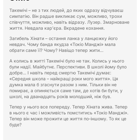
Такемічі – не з тих людей, до яких одразу відчуваєш
симпатію. Він радше викликає сум, можливо, трохи
співчуття, можливо, навіть відразу. Лузер. Змарноване
життя. Невдала кар’єра. Вкрадене кохання.
Загибель Хінати – остання ланка у ланцюжку його
невдач. Чому банда якудза «Токіо Манджі» мала
обрати саме її? Чому? Навіщо тепер жити…
А колись в житті Такемічі було не так. Колись у нього
були надії. Майбутнє. Перспективи. В школі йому було
добре… І навіть перед смертю Такемічі думає:
«Середня школа – найкращі роки мого життя». Ця
думка мала б згаснути разом з ним. Тільки він не
помирає, а опиняється саме там, де хотів би бути, у
школі, на дванадцять років молодший, ніж був.
Тепер у нього все попереду. Тепер Хіната жива. Тепер
в нього є час і можливість помститись «Токіо Манджі».
Тепер він може прожити це життя по-іншому. То як це
буде?