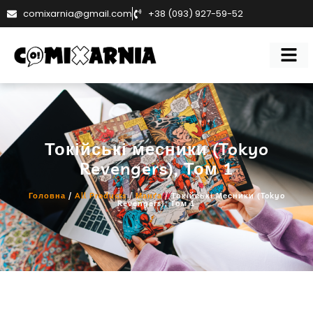
comixarnia@gmail.com
+38 (093) 927-59-52
Токійські месники (Tokyo
Revengers), Том 1
Головна
/
All Products
/
Манґа
/ Токійські Месники (Tokyo
Revengers), Том 1