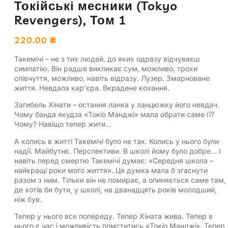
Токійські месники (Tokyo
Revengers), Том 1
220.00
₴
Такемічі – не з тих людей, до яких одразу відчуваєш
симпатію. Він радше викликає сум, можливо, трохи
співчуття, можливо, навіть відразу. Лузер. Змарноване
життя. Невдала кар’єра. Вкрадене кохання.
Загибель Хінати – остання ланка у ланцюжку його невдач.
Чому банда якудза «Токіо Манджі» мала обрати саме її?
Чому? Навіщо тепер жити…
А колись в житті Такемічі було не так. Колись у нього були
надії. Майбутнє. Перспективи. В школі йому було добре… І
навіть перед смертю Такемічі думає: «Середня школа –
найкращі роки мого життя». Ця думка мала б згаснути
разом з ним. Тільки він не помирає, а опиняється саме там,
де хотів би бути, у школі, на дванадцять років молодший,
ніж був.
Тепер у нього все попереду. Тепер Хіната жива. Тепер в
нього є час і можливість помститись «Токіо Манджі». Тепер