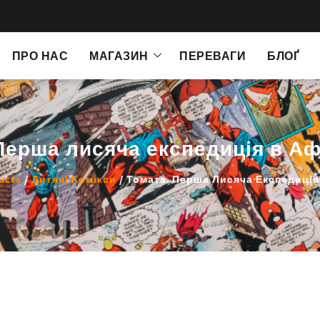
ПРО НАС
МАГАЗИН
ПЕРЕВАГИ
БЛОҐ
Перша лисяча експедиція в А
ucts
/
Дитячі Комікси
/ Томата. Перша Лисяча Експедиці