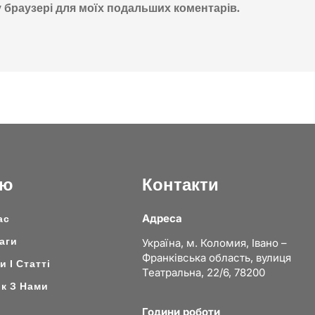
му браузері для моїх подальших коментарів.
ню
Контакти
Адреса
ас
аги
Україна, м. Коломия, Івано –
Франківська область, вулиця
 І Статті
Театральна, 22/6, 78200
ок З Нами
Години роботи