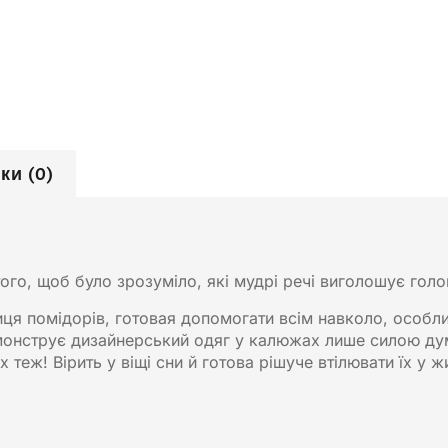
ки (0)
того, щоб було зрозуміло, які мудрі речі виголошує голо
ця помідорів, готовая допомогати всім навколо, особли
монструє дизайнерський одяг у калюжах лише силою думк
 теж! Вірить у віщі сни й готова рішуче втілювати їх у жи