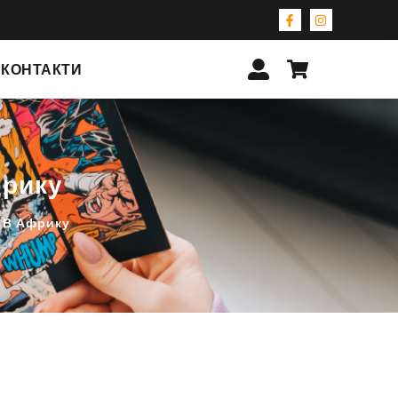
КОНТАКТИ
фрику
я В Африку