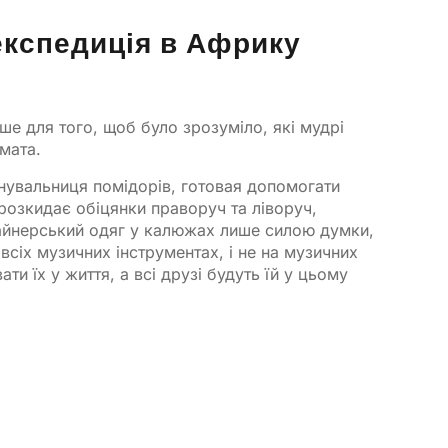
експедиція в Африку
ише для того, щоб було зрозуміло, які мудрі
мата.
нувальниця помідорів, готовая допомогати
 розкидає обіцянки праворуч та ліворуч,
айнерський одяг у калюжах лише силою думки,
 всіх музичних інструментах, і не на музичних
ати їх у життя, а всі друзі будуть їй у цьому