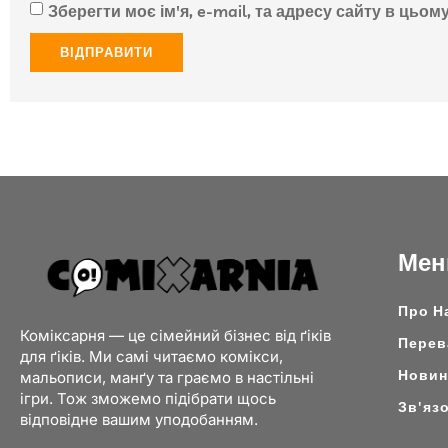
Зберегти моє ім'я, e-mail, та адресу сайту в цьо
Ме
Про Н
Коміксарня — це сімейний бізнес від ґіків
Перев
для ґіків. Ми самі читаємо комікси,
Новини
мальописи, манґу та граємо в настільні
ігри. Тож зможемо підібрати щось
Зв'яз
відповідне вашим уподобанням.