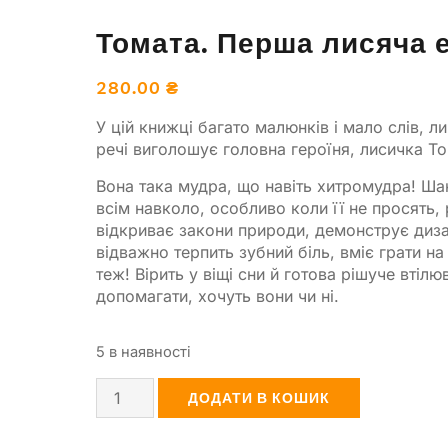
Томата. Перша лисяча 
280.00
₴
У цій книжці багато малюнків і мало слів, л
речі виголошує головна героїня, лисичка То
Вона така мудра, що навіть хитромудра! Ша
всім навколо, особливо коли її не просять,
відкриває закони природи, демонструє диз
відважно терпить зубний біль, вміє грати на
теж! Вірить у віщі сни й готова рішуче втілюв
допомагати, хочуть вони чи ні.
5 в наявності
ДОДАТИ В КОШИК