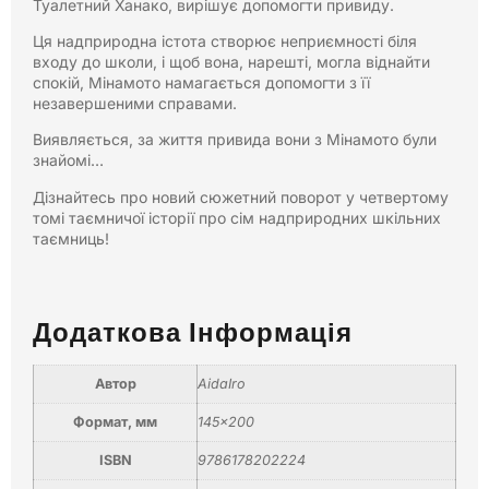
Туалетний Ханако, вирішує допомогти привиду.
Ця надприродна істота створює неприємності біля
входу до школи, і щоб вона, нарешті, могла віднайти
спокій, Мінамото намагається допомогти з її
незавершеними справами.
Виявляється, за життя привида вони з Мінамото були
знайомі…
Дізнайтесь про новий сюжетний поворот у четвертому
томі таємничої історії про сім надприродних шкільних
таємниць!
Додаткова Інформація
Автор
AidaIro
Формат, мм
145×200
ISBN
9786178202224