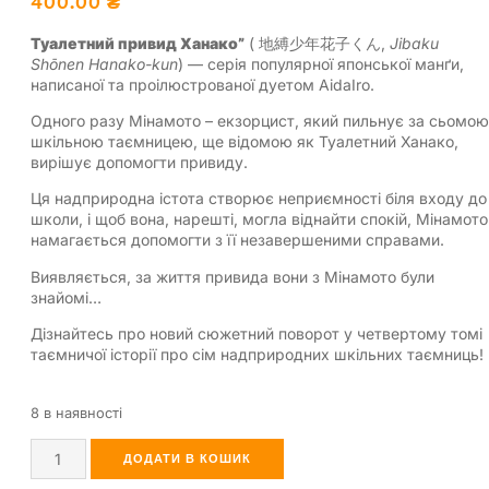
400.00
₴
Туалетний привид Ханако”
( 地縛少年花子くん,
Jibaku
Shōnen Hanako-kun
) — серія популярної японської манґи,
написаної та проілюстрованої дуетом AidaIro.
Одного разу Мінамото – екзорцист, який пильнує за сьомою
шкільною таємницею, ще відомою як Туалетний Ханако,
вирішує допомогти привиду.
Ця надприродна істота створює неприємності біля входу до
школи, і щоб вона, нарешті, могла віднайти спокій, Мінамото
намагається допомогти з її незавершеними справами.
Виявляється, за життя привида вони з Мінамото були
знайомі…
Дізнайтесь про новий сюжетний поворот у четвертому томі
таємничої історії про сім надприродних шкільних таємниць!
8 в наявності
ДОДАТИ В КОШИК