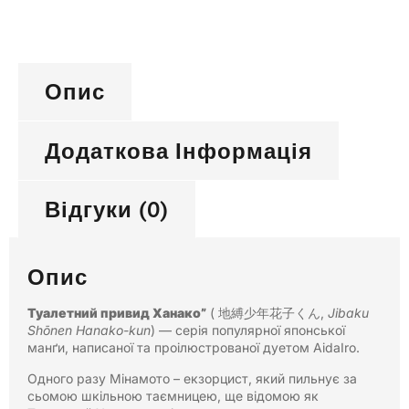
Опис
Додаткова Інформація
Відгуки (0)
Опис
Туалетний привид Ханако”
( 地縛少年花子くん,
Jibaku
Shōnen Hanako-kun
) — серія популярної японської
манґи, написаної та проілюстрованої дуетом AidaIro.
Одного разу Мінамото – екзорцист, який пильнує за
сьомою шкільною таємницею, ще відомою як