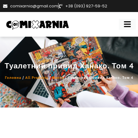
comixarnia@gmail.com
+38 (093) 927-59-52
Туалетний привид Ханако. Том 4
Головна
/
All Products
/
Манґа
/ Туалетний Привид Ханако. Том 4