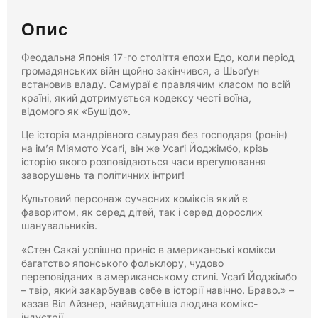
Опис
Феодальна Японія 17-го століття епохи Едо, коли період
громадянських війн щойно закінчився, а Шьоґун
встановив владу. Самураї є правлячим класом по всій
країні, який дотримується кодексу честі воїна,
відомого як «Бушідо».
Це історія мандрівного самурая без господаря (ронін)
на ім’я Міямото Усаґі, він же Усаґі Йоджімбо, крізь
історію якого розповідаються часи врегулювання
заворушень та політичних інтриг!
Культовий персонаж сучасних коміксів який є
фаворитом, як серед дітей, так і серед дорослих
шанувальників.
«Стен Сакаі успішно приніс в американські комікси
багатство японського фольклору, чудово
переповіданих в американському стилі. Усаґі Йоджімбо
– твір, який закарбував себе в історії навічно. Браво.» –
казав Віл Айзнер, найвидатніша людина комікс-
індустрії.