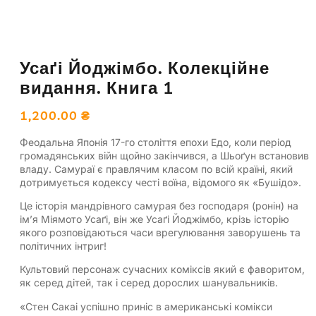
Усаґі Йоджімбо. Колекційне
видання. Книга 1
1,200.00
₴
Феодальна Японія 17-го століття епохи Едо, коли період
громадянських війн щойно закінчився, а Шьоґун встановив
владу. Самураї є правлячим класом по всій країні, який
дотримується кодексу честі воїна, відомого як «Бушідо».
Це історія мандрівного самурая без господаря (ронін) на
ім’я Міямото Усаґі, він же Усаґі Йоджімбо, крізь історію
якого розповідаються часи врегулювання заворушень та
політичних інтриг!
Культовий персонаж сучасних коміксів який є фаворитом,
як серед дітей, так і серед дорослих шанувальників.
«Стен Сакаі успішно приніс в американські комікси