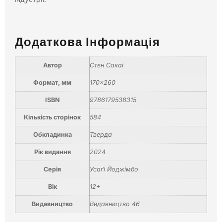
Додаткова Інформація
Автор
Стен Сакаі
Формат, мм
170×260
ISBN
9786179538315
Кількість сторінок
584
Обкладинка
Тверда
Рік видання
2024
Серія
Усаґі Йоджімбо
Вік
12+
Видавництво
Видавництво 46