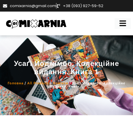
comixarnia@gmail.com
+38 (093) 927-59-52
Усаґі Йоджімбо. Колекційне
видання. Книга 1
Головна
/
All Products
/
Комікси
/ Усаґі Йоджімбо. Колекційне
Видання. Книга 1