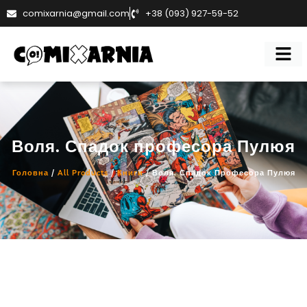
comixarnia@gmail.com
+38 (093) 927-59-52
Воля. Спадок професора Пулюя
Головна
/
All Products
/
Книги
/ Воля. Спадок Професора Пулюя