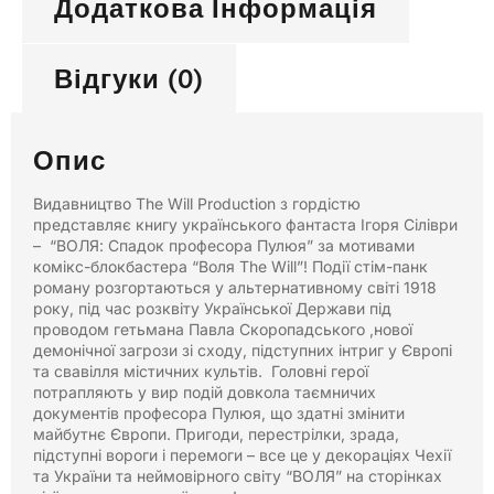
Додаткова Інформація
Відгуки (0)
Опис
Видавництво The Will Production з гордістю
представляє книгу українського фантаста Ігоря Сіліври
– “ВОЛЯ: Спадок професора Пулюя” за мотивами
комікс-блокбастера “Воля The Will”! Події стім-панк
роману розгортаються у альтернативному світі 1918
року, під час розквіту Української Держави під
проводом гетьмана Павла Скоропадського ,нової
демонічної загрози зі сходу, підступних інтриг у Європі
та свавілля містичних культів. Головні герої
потрапляють у вир подій довкола таємничих
документів професора Пулюя, що здатні змінити
майбутнє Європи. Пригоди, перестрілки, зрада,
підступні вороги і перемоги – все це у декораціях Чехії
та України та неймовірного світу “ВОЛЯ” на сторінках