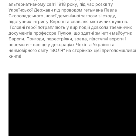
альтернативному світі 1918 року, під час розквіту
Української Держави під проводом гетьмана Павла
Скоропадського ,нової демонічної загрози зі сходу,
підступних інтриг у Європі та свавілля містичних культів.
Головні герої потрапляють у вир подій довкола таємничих
документів професора Пулюя, що здатні змінити майбутнє
Європи. Пригоди, перестрілки, зрада, підступні вороги і
перемоги – все це у декораціях Чехії та України та
неймовірного світу “ВОЛЯ” на сторінках цієї приголомшливої
книги!