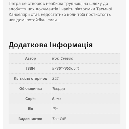
Петра це створює неабиякі труднощі на шляху до
здобуття цих документів і навіть підтримки Таємної
Канцелярії стає недостатньо коли тобі протистоять
невідомі потойбічні сили…
Додаткова Інформація
Автор
Ігор Сілівра
ISBN
9786179500541
Кількість сторінок
352
Обкладинка
Тверда
Серія
Воля
Вік
16+
Видавництво
The Will