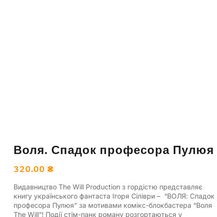
Воля. Спадок професора Пулюя
320.00
₴
Видавництво The Will Production з гордістю представляє
книгу українського фантаста Ігоря Сіліври – “ВОЛЯ: Спадок
професора Пулюя” за мотивами комікс-блокбастера “Воля
The Will”! Події стім-панк роману розгортаються у