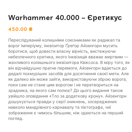
Warhammer 40.000 – Єретикус
450.00
₴
Переслідуваний колишніми союзниками як радикал та
ворог Імперіуму, інквізитор Ґреґор Айзенгорн мусить
боротися, щоб довести власну вірність, вистежуючи
небезпечного єретика, якого Інквізиція вважає мертвим —
жахливого колишнього інквізитора Квіксоса. В міру того, як
він відчайдушно прагне перемоги, Айзенгорн вдається до
дедалі похмуріших засобів для досягнення своєї мети. Але
як далеко він може зайти, використовуючи зброю ворога,
поки сам не стане цим ворогом і не перетвориться на
зрадника, на якого сам полює? До цього видання також
увійшло оповідання «Тло за додаткову крону». Айзенгорн
дошукується правди у серії зникнень, зосереджених
навколо мандрівного карнавалу та піктографа, чиї
зображення є чимось більшим, ніж здаються на перший
погляд.