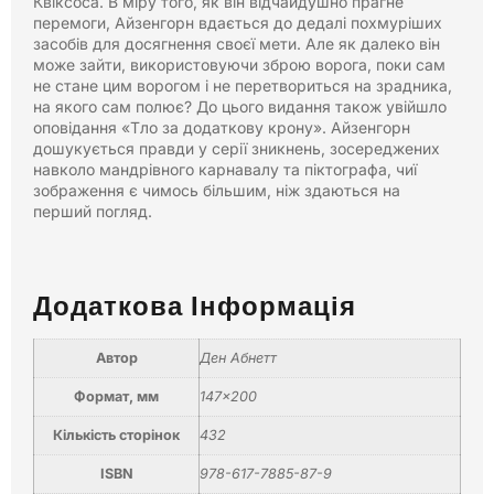
Квіксоса. В міру того, як він відчайдушно прагне
перемоги, Айзенгорн вдається до дедалі похмуріших
засобів для досягнення своєї мети. Але як далеко він
може зайти, використовуючи зброю ворога, поки сам
не стане цим ворогом і не перетвориться на зрадника,
на якого сам полює? До цього видання також увійшло
оповідання «Тло за додаткову крону». Айзенгорн
дошукується правди у серії зникнень, зосереджених
навколо мандрівного карнавалу та піктографа, чиї
зображення є чимось більшим, ніж здаються на
перший погляд.
Додаткова Інформація
Автор
Ден Абнетт
Формат, мм
147×200
Кількість сторінок
432
ISBN
978-617-7885-87-9