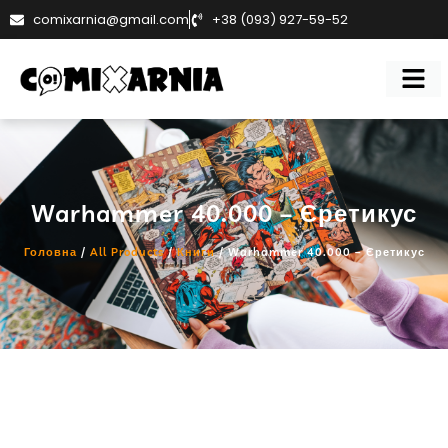
comixarnia@gmail.com
+38 (093) 927-59-52
Warhammer 40.000 – Єретикус
Головна
/
All Products
/
Книги
/ Warhammer 40.000 – Єретикус