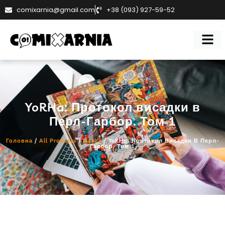
comixarnia@gmail.com
+38 (093) 927-59-52
YoRHa: Протокол висадки в
Перл-Гарбор. Том 1
Головна
/
All Products
/
Манґа
/ YoRHa: Протокол Висадки В Перл-
Гарбор. Том 1