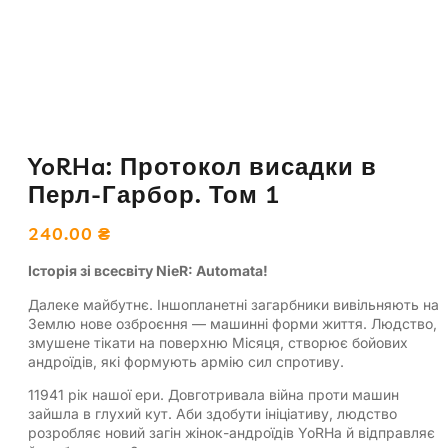
YoRHa: Протокол висадки в
Перл-Гарбор. Том 1
240.00
₴
Історія зі всесвіту NieR: Automata!
Далеке майбутнє. Іншопланетні загарбники вивільняють на
Землю нове озброєння — машинні форми життя. Людство,
змушене тікати на поверхню Місяця, створює бойових
андроїдів, які формують армію сил спротиву.
11941 рік нашої ери. Довготривала війна проти машин
зайшла в глухий кут. Аби здобути ініціативу, людство
розробляє новий загін жінок-андроїдів YoRHa й відправляє