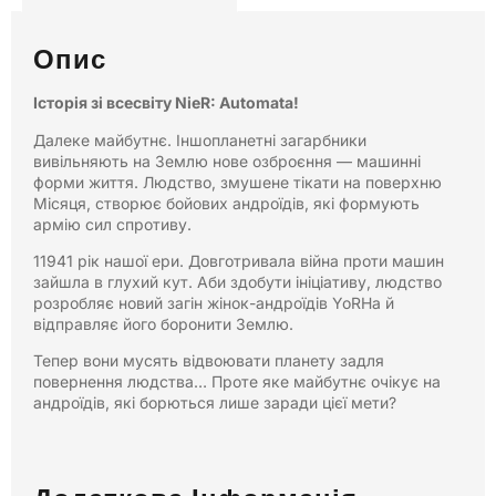
Опис
Історія зі всесвіту NieR: Automata!
Далеке майбутнє. Іншопланетні загарбники
вивільняють на Землю нове озброєння — машинні
форми життя. Людство, змушене тікати на поверхню
Місяця, створює бойових андроїдів, які формують
армію сил спротиву.
11941 рік нашої ери. Довготривала війна проти машин
зайшла в глухий кут. Аби здобути ініціативу, людство
розробляє новий загін жінок-андроїдів YoRHa й
відправляє його боронити Землю.
Тепер вони мусять відвоювати планету задля
повернення людства… Проте яке майбутнє очікує на
андроїдів, які борються лише заради цієї мети?