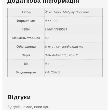
Додаткова Інформація
Автор
Йоко Таро, Меґуму Сорамічі
Формат, мм
144×200
ISBN
9786177919581
Кількість сторінок
176
Обкладинка
М'яка і суперобкладинка
Серія
NieR Automata
,
YoRHa
Вік
16+
Видавництво
MAL'OPUS
Відгуки
Відгуків немає, поки що.