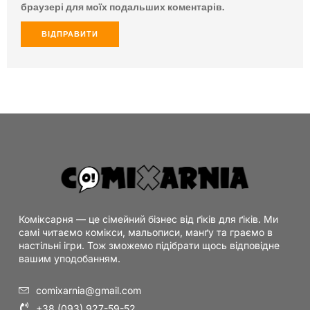
браузері для моїх подальших коментарів.
Коміксарня — це сімейний бізнес від ґіків для ґіків. Ми
самі читаємо комікси, мальописи, манґу та граємо в
настільні ігри. Тож зможемо підібрати щось відповідне
вашим уподобанням.
comixarnia@gmail.com
+38 (093) 927-59-52