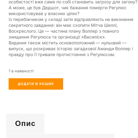
особистості вже саме по собі становить загрозу для загону?
А може, це був Дедшот, чиє бажання померти Регулюс
використовував у власних цілях?
Із перебіжчиком у складі загін відправляють на виконання
секретного завдання: він має схопити Мітча Шеллі,
Воскреслого. Це — частина плану Воллер з повного
знищення Регулюса та організації «Василіск».
Видання також містить основоположний — нульовий —
випуск, що розкриває історію загадкової Аманди Воллер і
правду про її тривале протистояння з Регулюсом.
1 в наявності
ДОДАТИ В КОШИК
Опис