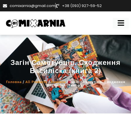
comixarnia@gmail.com
+38 (093) 927-59-52
Загін Самогубців. Сходження
Василіска (книга 2)
Головна
/
All Products
/
Комікси
/ Загін Самогубців. Сходження
Василіска (книга 2)