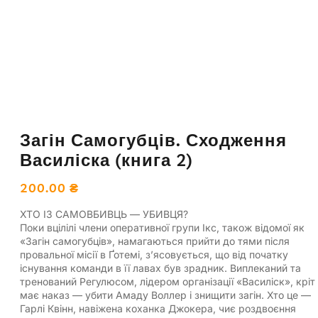
Загін Самогубців. Сходження
Василіска (книга 2)
200.00
₴
ХТО ІЗ САМОВБИВЦЬ — УБИВЦЯ?
Поки вцілілі члени оперативної групи Ікс, також відомої як
«Загін самогубців», намагаються прийти до тями після
провальної місії в Ґотемі, з’ясовується, що від початку
існування команди в її лавах був зрадник. Виплеканий та
тренований Регулюсом, лідером організації «Василіск», кріт
має наказ — убити Амаду Воллер і знищити загін. Хто це —
Гарлі Квінн, навіжена коханка Джокера, чиє роздвоєння