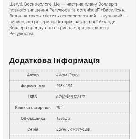
Шеллі, Воскреслого. Це — частина плану Воллер з
повного знищення Регулюса та організації «Василіск».
Видання також містить основоположний — нульовий —
випуск, що розкриває історію загадкової Аманди
Воллер і правду про її тривале протистояння з
Регулюсом.
Додаткова Інформація
Автор
Адам Ґласс
Формат, мм
165X250
ISBN
9789669172112
Кількість сторінок
184
Обкладинка
Тверда
Серія
Загін Самогубців