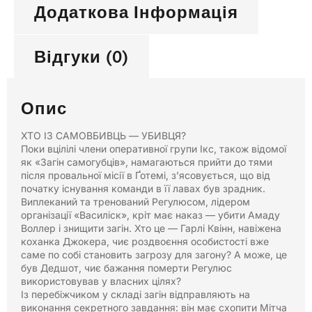
Додаткова Інформація
Відгуки (0)
Опис
ХТО ІЗ САМОВБИВЦЬ — УБИВЦЯ?
Поки вцілілі члени оперативної групи Ікс, також відомої
як «Загін самогубців», намагаються прийти до тями
після провальної місії в Ґотемі, з’ясовується, що від
початку існування команди в її лавах був зрадник.
Виплеканий та тренований Регулюсом, лідером
організації «Василіск», кріт має наказ — убити Амаду
Воллер і знищити загін. Хто це — Гарлі Квінн, навіжена
коханка Джокера, чиє роздвоєння особистості вже
саме по собі становить загрозу для загону? А може, це
був Дедшот, чиє бажання померти Регулюс
використовував у власних цілях?
Із перебіжчиком у складі загін відправляють на
виконання секретного завдання: він має схопити Мітча