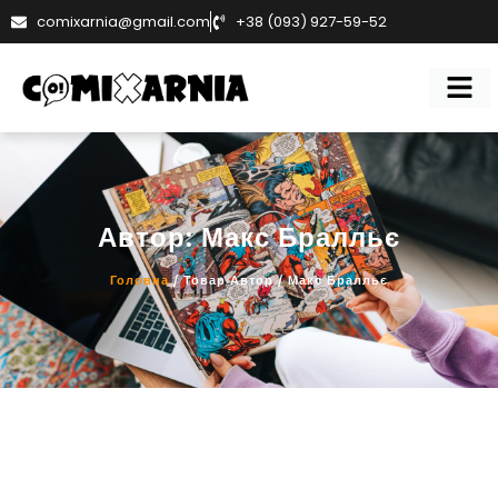
comixarnia@gmail.com
+38 (093) 927-59-52
Автор: Макс Бралльє
Головна
/ Товар Автор / Макс Бралльє