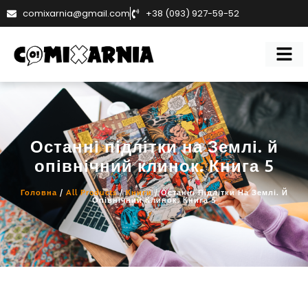
comixarnia@gmail.com
+38 (093) 927-59-52
Останні підлітки на Землі. й
опівнічний клинок. Книга 5
Головна
/
All Products
/
Книги
/ Останні Підлітки На Землі. Й
Опівнічний Клинок. Книга 5