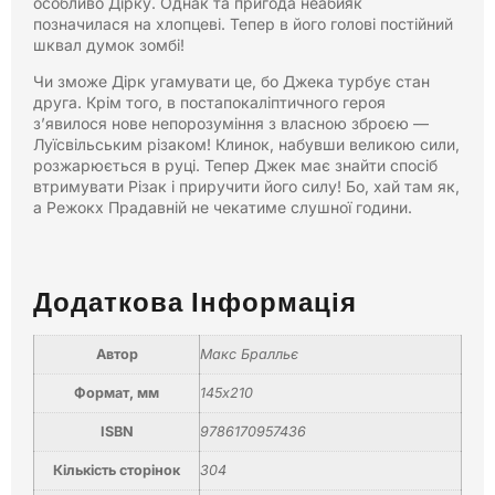
особливо Дірку. Однак та пригода неабияк
позначилася на хлопцеві. Тепер в його голові постійний
шквал думок зомбі!
Чи зможе Дірк угамувати це, бо Джека турбує стан
друга. Крім того, в постапокаліптичного героя
з’явилося нове непорозуміння з власною зброєю —
Луїсвільським різаком! Клинок, набувши великою сили,
розжарюється в руці. Тепер Джек має знайти спосіб
втримувати Різак і приручити його силу! Бо, хай там як,
а Режокх Прадавній не чекатиме слушної години.
Додаткова Інформація
Автор
Макс Бралльє
Формат, мм
145х210
ISBN
9786170957436
Кількість сторінок
304