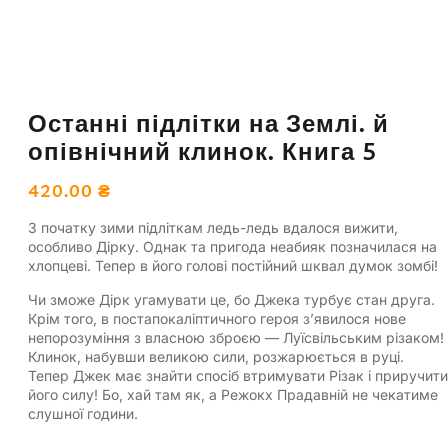
Останні підлітки на Землі. й
опівнічний клинок. Книга 5
420.00
₴
З початку зими підліткам ледь-ледь вдалося вижити,
особливо Дірку. Однак та пригода неабияк позначилася на
хлопцеві. Тепер в його голові постійний шквал думок зомбі!
Чи зможе Дірк угамувати це, бо Джека турбує стан друга.
Крім того, в постапокаліптичного героя з’явилося нове
непорозуміння з власною зброєю — Луїсвільським різаком!
Клинок, набувши великою сили, розжарюється в руці.
Тепер Джек має знайти спосіб втримувати Різак і приручити
його силу! Бо, хай там як, а Режокх Прадавній не чекатиме
слушної години.