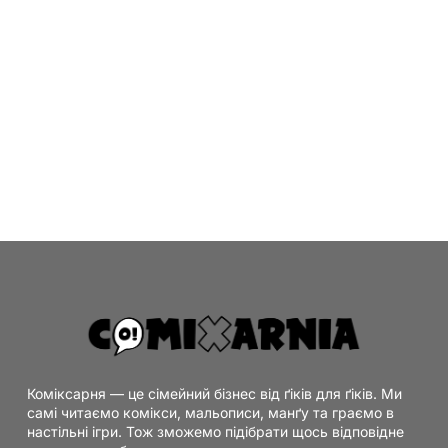
Коміксарня — це сімейний бізнес від ґіків для ґіків. Ми
самі читаємо комікси, мальописи, манґу та граємо в
настільні ігри. Тож зможемо підібрати щось відповідне