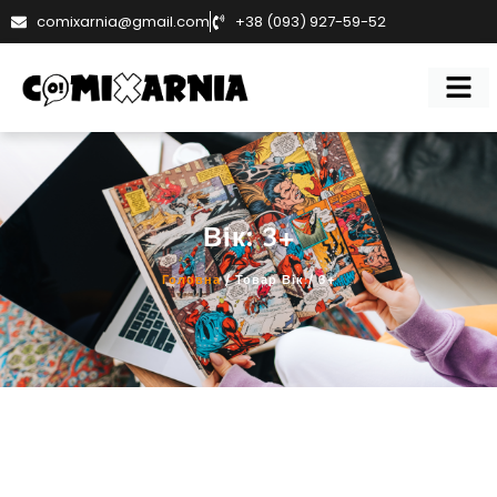
comixarnia@gmail.com
+38 (093) 927-59-52
Вік: 3+
Головна
/ Товар Вік / 3+