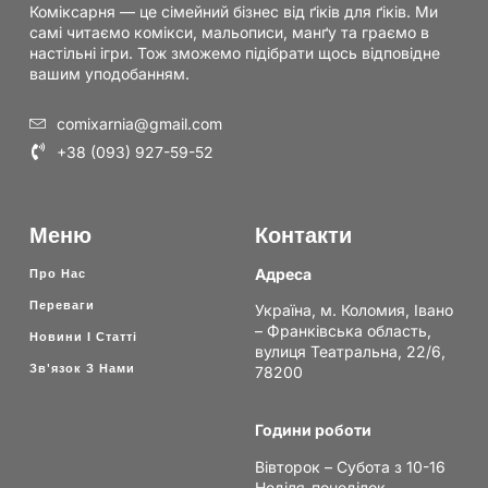
Коміксарня — це сімейний бізнес від ґіків для ґіків. Ми
самі читаємо комікси, мальописи, манґу та граємо в
настільні ігри. Тож зможемо підібрати щось відповідне
вашим уподобанням.
comixarnia@gmail.com
+38 (093) 927-59-52
Меню
Контакти
Адреса
Про Нас
Переваги
Україна, м. Коломия, Івано
– Франківська область,
Новини І Статті
вулиця Театральна, 22/6,
Зв'язок З Нами
78200
Години роботи
Вівторок – Субота з 10-16
Неділя-понеділок —