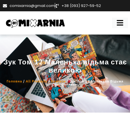
comixarnia@gmail.com
+38 (093) 927-59-52
Зук Том 12 Маленька відьма стає
великою
Головна
/
All Products
/
Комікси
/ Зук Том 12 Маленька Відьма
Стає Великою