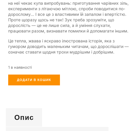
на неї чекає купа випробувань: приготування чарівних зіль,
експерименти з літаючою мітлою, спроби поводитися по-
дорослому… І все це з властивими їй запалом і впертістю.
Проте щоразу щось не так! Зук треба зрозуміти, що
дорослість — це не лише сила, а й уміння слухати,
працювати разом, визнавати помилки й допомагати іншим.
Це тепла, жвава і яскраво ілюстрована історія, яка з
гумором доводить маленьким читачам, що дорослішати —
означає ставати щодня трохи мудрішим і добрішим.
1 в наявності
ДОДАТИ В КОШИК
Опис