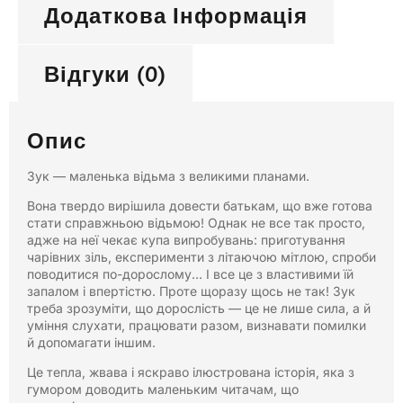
Додаткова Інформація
Відгуки (0)
Опис
Зук — маленька відьма з великими планами.
Вона твердо вирішила довести батькам, що вже готова
стати справжньою відьмою! Однак не все так просто,
адже на неї чекає купа випробувань: приготування
чарівних зіль, експерименти з літаючою мітлою, спроби
поводитися по-дорослому… І все це з властивими їй
запалом і впертістю. Проте щоразу щось не так! Зук
треба зрозуміти, що дорослість — це не лише сила, а й
уміння слухати, працювати разом, визнавати помилки
й допомагати іншим.
Це тепла, жвава і яскраво ілюстрована історія, яка з
гумором доводить маленьким читачам, що