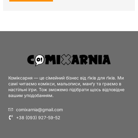
Коміксарня — це сімейний бізнес від ґіків для ґіків. Ми
самі читаємо комікси, мальописи, манґу та граємо в
настільні ігри. Тож зможемо підібрати щось відповідне
вашим уподобанням.
comixarnia@gmail.com
+38 (093) 927-59-52