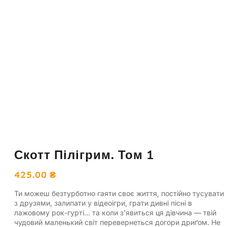
Скотт Пілігрим. Том 1
425.00
₴
Ти можеш безтурботно гаяти своє життя, постійно тусувати
з друзями, залипати у відеоігри, грати дивні пісні в
лажовому рок-гурті… та коли з’явиться ця дівчина — твій
чудовий маленький світ перевернеться догори дриґом. Не