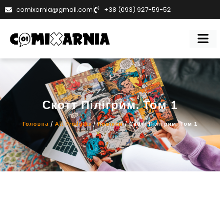
comixarnia@gmail.com
+38 (093) 927-59-52
Скотт Пілігрим. Том 1
Головна
/
All Products
/
Комікси
/ Скотт Пілігрим. Том 1